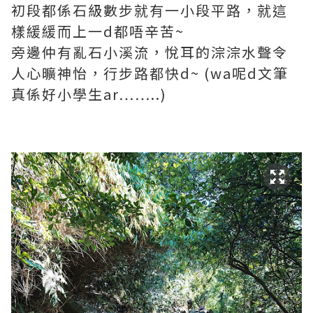
初段都係石級數步就有一小段平路，就這
樣緩緩而上一d都唔辛苦~
旁邊仲有亂石小溪流，悅耳的淙淙水聲令
人心曠神怡，行步路都快d~ (wa呢d文筆
真係好小學生ar……..)