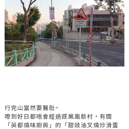
行完山當然要醫肚~
嚟到好日都唔會經過既鳳凰新村，有間
「英都燒味廚房」的「甜豉油叉燒炒滑蛋