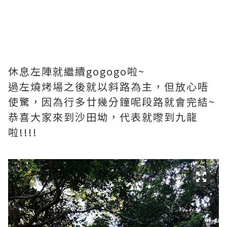
休息左陣就繼續gogogo啦~
過左燒烤場之後就以斜路為主，但放心唔
使驚，因為行多廿幾分鐘呢段路就會完結~
恭喜大家來到沙田坳，代表就嚟到九龍
啦!!!!