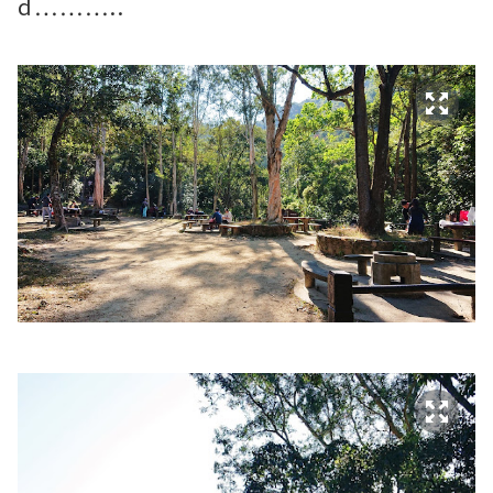
d………..