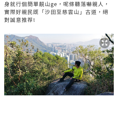
身就行個簡單靚山ge，呢條聽落嚇親人，
實際好親民既「沙田至慈雲山」古道，絕
對誠意推荐!