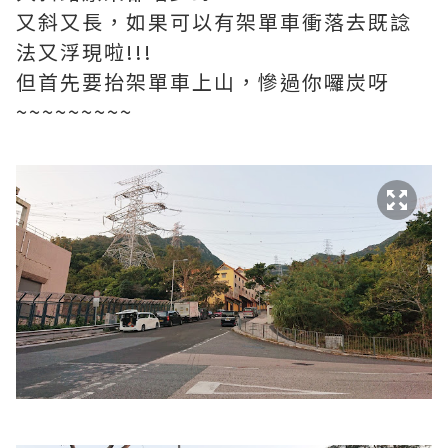
又斜又長，如果可以有架單車衝落去既諗
法又浮現啦!!!
但首先要抬架單車上山，慘過你囉炭呀
~~~~~~~~~