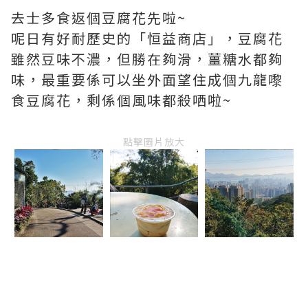
去士多食返個豆腐花先啦~
呢日有好耐歷史的「恒益商店」，豆腐花
雖然豆味不濃，但勝在夠滑，薑糖水都夠
味，最重要係可以坐外面望住成個九龍嚟
食豆腐花，剩係個風味都殺哂啦~
點擊圖片放大