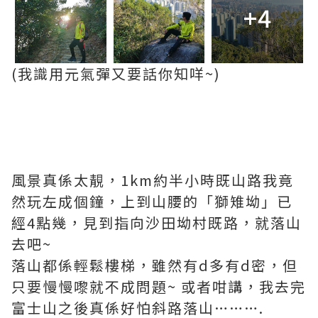
+4
(我識用元氣彈又要話你知咩~)
風景真係太靚，1km約半小時既山路我竟
然玩左成個鐘，上到山腰的「獅雉坳」已
經4點幾，見到指向沙田坳村既路，就落山
去吧~
落山都係輕鬆樓梯，雖然有d多有d密，但
只要慢慢嚟就不成問題~ 或者咁講，我去完
富士山之後真係好怕斜路落山……….