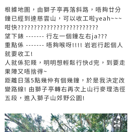
根據地圖，由獅子亭再落斜路，唔夠廿分
鐘已經到達慈雲山，可以收工啦yeah~~~
咁快?????????????????????????
望下錶 ------- 行左一個鐘左右ja???
重點係 ------- 唔夠喉呀!!!! 岩岩行起個人
就要收工!
人就係犯賤，明明想輕鬆行快d完，到要走
果陣又唔捨得~
距離日落5點幾仲有個幾鐘，於是我決定改
變路線! 由獅子亭轉右再次上山行麥理浩徑
五段，進入獅子山郊野公園!