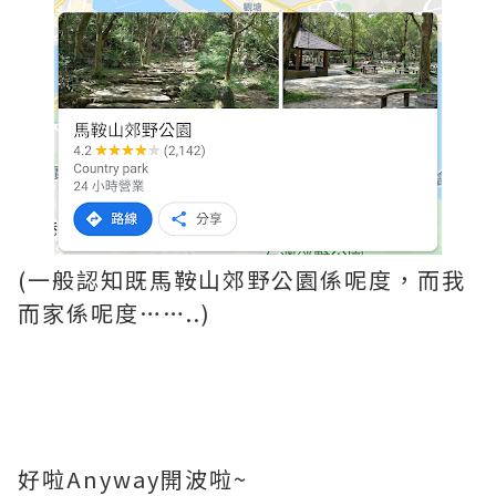
(一般認知既馬鞍山郊野公園係呢度，而我
而家係呢度……..)
好啦Anyway開波啦~