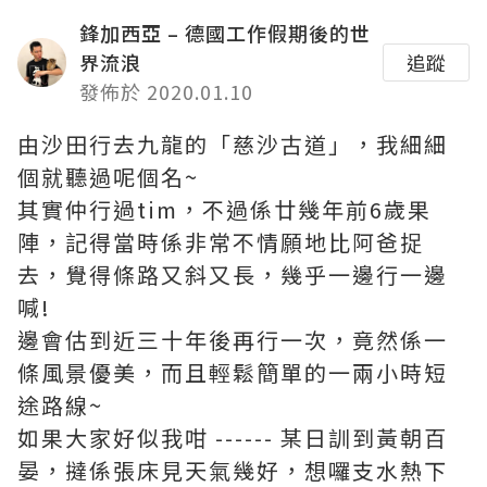
鋒加西亞 – 德國工作假期後的世
界流浪
追蹤
發佈於 2020.01.10
由沙田行去九龍的「慈沙古道」，我細細
個就聽過呢個名~
其實仲行過tim，不過係廿幾年前6歲果
陣，記得當時係非常不情願地比阿爸捉
去，覺得條路又斜又長，幾乎一邊行一邊
喊!
邊會估到近三十年後再行一次，竟然係一
條風景優美，而且輕鬆簡單的一兩小時短
途路線~
如果大家好似我咁 ------ 某日訓到黃朝百
晏，撻係張床見天氣幾好，想囉支水熱下