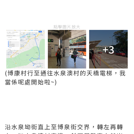
點擊圖片放大
+3
(博康村行至通往水泉澳村的天橋電梯，我
當係呢處開始啦~)
沿水泉坳街直上至博泉街交界，轉左再轉