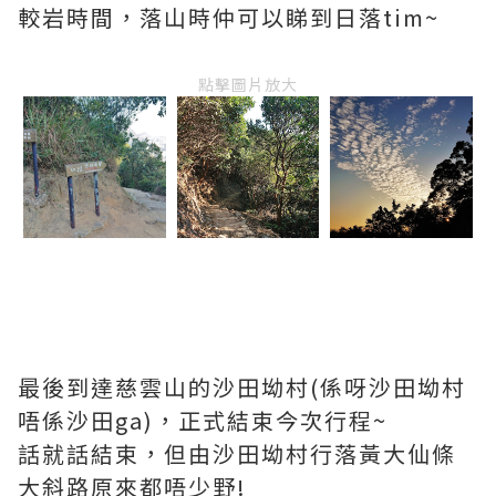
較岩時間，落山時仲可以睇到日落tim~
點擊圖片放大
最後到達慈雲山的沙田坳村(係呀沙田坳村
唔係沙田ga)，正式結束今次行程~
話就話結束，但由沙田坳村行落黃大仙條
大斜路原來都唔少野!