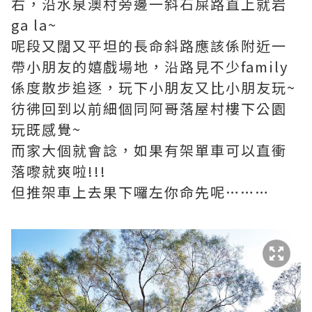
右，沿水泉澳村旁邊一斜石屎路直上就岩
ga la~
呢段又闊又平坦的長命斜路應該係附近一
帶小朋友的嬉戲場地，沿路見不少family
係度散步追逐，玩下小朋友又比小朋友玩~
彷彿回到以前細個同阿哥落屋村樓下公園
玩既感覺~
而家大個就會諗，如果有架單車可以直衝
落嚟就爽啦!!!
但推架車上去果下囉左你命先呢………