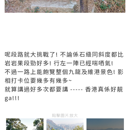
呢段路就大挑戰了! 不論係石級同斜度都比
岩岩果段勁好多! 行左一陣已經喘哂氣!
不過一路上能飽覽整個九龍及維港景色! 影
相打卡位要幾多有幾多~
就算講過好多次都要講 ----- 香港真係好靚
ga!!!
點擊圖片放大