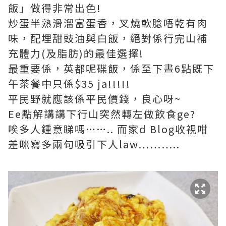
飯」做得非常出色!
炒蛋半熟滑溜富蛋香，叉燒軟腍唔乾有肉
味，配埋甜豉油與白飯，絕對係行完山補
充體力(及脂肪)的最佳選擇!
最重要係，英都呢碟飯，係至下晝6點既下
午茶餐中只係$35 ja!!!!!
平民野就應該係平民價錢，良心呀~
Ee點解講講下行山突然轉左做飲食ge?
唉多人鍾意睇嗎…….. 而家d Blog收視咁
差咪寫多兩句吸引下人law………..