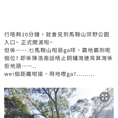
行唔夠10分鐘，就會見到馬鞍山郊野公園
入口~ 正式開波啦~
但係…….乜馬鞍山咁惡ga咩，霸地霸到呢
個位? 即係陳浩南話唔止銅鑼灣連筲箕灣係
佢地頭……..
wei個距離咁遠，飛地嚟ga?………