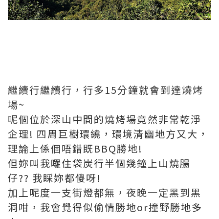
繼續行繼續行，行多15分鐘就會到達燒烤
場~
呢個位於深山中間的燒烤場竟然非常乾淨
企理! 四周巨樹環繞，環境清幽地方又大，
理論上係個唔錯既BBQ勝地!
但妳叫我囉住袋炭行半個幾鐘上山燒腸
仔?? 我睬妳都傻呀!
加上呢度一支街燈都無，夜晚一定黑到黑
洞咁，我會覺得似偷情勝地or撞野勝地多