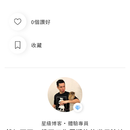
0個讚好
收藏
・
星級博客
體驗專員