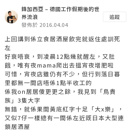
鋒加西亞 – 德國工作假期後的世
界流浪
追蹤
發佈於 2016.04.04
上回講到係立食居酒屋飲完就返住處訓死
左
好衰唔衰，到凌晨12點幾就醒左，又肚
餓，唯有夜mama爬出去搵宵夜增肥啦
可惜，宵夜店雖仍有不少，但行到落日暮
里都無一間店唔係1點半收工的
係我on居居傻更更之餘，我見到「鳥貴
族」3隻大字
無錯，就係果間黃底紅字十足「大x樂」，
又似7仔一樣總有一間係左近既日本大型連
鎖居酒屋