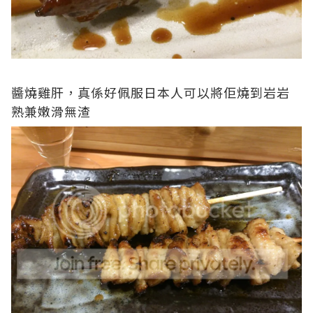
醬燒雞肝，真係好佩服日本人可以將佢燒到岩岩
熟兼嫩滑無渣