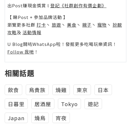
出Post賺現金獎賞 l
登記《社群創作有價企劃》
【 睇Post + 參加品牌活動 】
瀏覽更多社群
打卡
丶
旅遊
丶
美食
丶
親子
丶
寵物
丶
扮靚
攻略
及
活動情報
U Blog開咗WhatsApp啦！發掘更多吃喝玩樂資訊！
Follow 我哋
！
相關話題
飲食
鳥貴族
燒雞
東京
日本
日暮里
居酒屋
Tokyo
遊記
Japan
燒鳥
宵夜