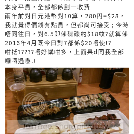
本身平貴，全部都係劃一收費
兩年前對日元港幣對10算，280円=$28，
我就覺得價錢有點貴，但都尚可接受 ; 今時
唔同往日，對6.5即係碟碟約$18蚊?就算係
2016年4月既今日對7都係$20唔使!?
咁抵?????唔好講咁多，上面果d同我全部
囉哂過嚟!!