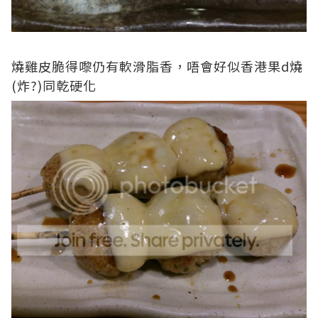
燒雞皮脆得嚟仍有軟滑脂香，唔會好似香港果d燒
(炸?)同乾硬化