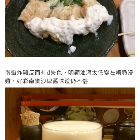
南蠻炸雞反而有d失色，明顯油溫太低變左唔脆浸
雞，好彩南蠻沙律醬味道仍不俗