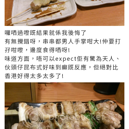
囉哂過嚟既結果就係我後悔了
有無攪錯呀，串串都男人手掌咁大!仲要打
孖咁嚟，邊度食得哂呀!
味道方面，唔可以expect佢有驚為天人、
伙頭仔昆布式好味到癲既反應，但絕對比
香港好得太多太多了!