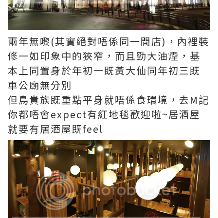
兩年無嚟(其實絕對唔係同一間店)，內裡裝
修一如印象中的狹窄，而且勁大油煙，基
本上同置身於年初一既黃大仙同年初三既
車公廟無分別
但鳥貴族既重點平身就唔係食環境，去M記
你都唔會expect有紅地毯歡迎啦~居酒屋
就要有居酒屋既feel