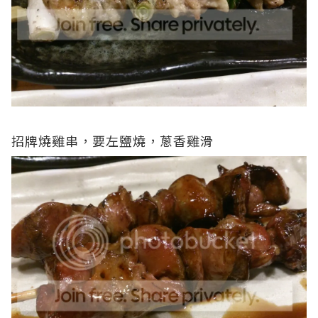
招牌燒雞串，要左鹽燒，蔥香雞滑