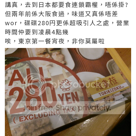
講真，去到日本都要食連鎖霸權，唔係掛?
但兩年前係大阪食過，味道又真係唔差
wor，碟碟280円更係超吸引人之處，營業
時間仲要到凌晨4點幾
唉，東京第一餐宵夜，非你莫屬啦