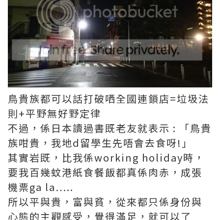
鳥貴族都可以話打破哂全國連鎖店=垃圾法
則+平野無好野定律
不過，係日本讀過書既老友就表示 : 「鳥貴
族咁貴，我地d留學生先唔會去食呀!」
其實岩既，比我係working holiday時，
要我百幾蚊港紙食餐飯都真係肉赤，成張
機票ga la…..
所以平與貴，富與貧，從來都只係身份與
心態的主觀感受，覺得滿足，就可以了