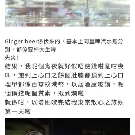
Ginger beer係伏來的，基本上同薑啤汽水無分
別，都係要杯大生啤
先爽!
結果，我呢個宵夜就好似唔使錢咁亂咁喪
叫，飽到上心口之餘個肚腩都頂到上心口
埋單都係百零蚊港幣，以居酒屋嚟講，呢
個價錢呢個質素，抵到爛啦
就係咁，以增肥嚟完結我東京散心之旅既
第一天啦