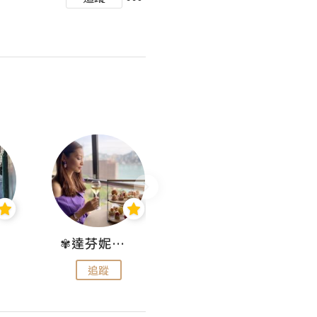
✾達芬妮•愛孩子•愛生活✾
wendysugar享受生活gogogo
追蹤
追蹤