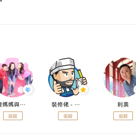
儍媽媽與兩隻小魔怪之家
裝修佬 - 香港一站式網上裝修平台
利奧
追蹤
追蹤
追蹤