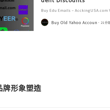
dent Discounts
Buy Edu Emails – AcckingUSA.com V
or Exclusive Benefits 📞🚀 Need qu
s always online — Just contact! Vi
Buy Old Yahoo Accoun
21分
s://acckingusa.com/product/b
品牌形象塑造