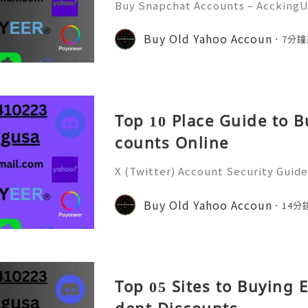
Buy Snapchat Accounts – AcckingU
l era, social media platforms play
nication, branding, and marketin
Buy Old Yahoo Accoun
7分鐘
at has become one of the most
Top 10 Place Guide to B
counts Online
X (Twitter) Account Security Guide
and Grow Your Account Organically 
e of the world's most popular soci
Buy Old Yahoo Accoun
14分
cting millions of use
Top 05 Sites to Buying 