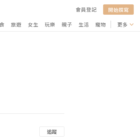
會員登記
開始撰寫
食
旅遊
女生
玩樂
親子
生活
寵物
行山
更多
打卡
追蹤