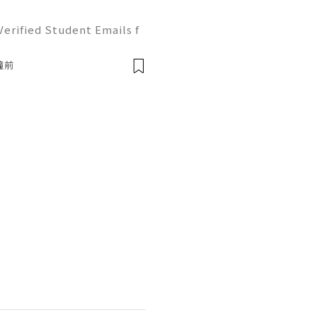
erified Student Emails f
ick assistance? Our team i
sit now our websitehttp
鐘前