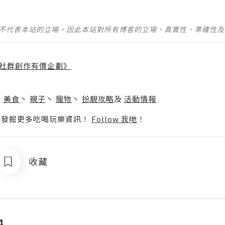
並不代表本站的立場。因此本站對所有博客的立場、真實性、準確性
社群創作有價企劃》
】
丶
美食
丶
親子
丶
寵物
丶
扮靚攻略
及
活動情報
p啦！發掘更多吃喝玩樂資訊！
Follow 我哋
！
收藏
4