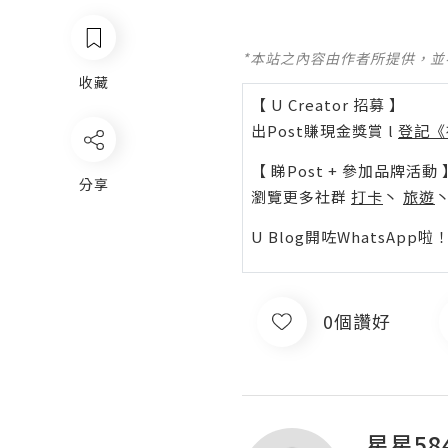
*本站之內容由作者所提供，
收藏
【 U Creator 招募 】
出Post賺現金獎賞 l
登記《
【 睇Post + 參加品牌活動 
分享
瀏覽更多社群
打卡
丶
旅遊
U Blog開咗WhatsAp
0個讚好
星星58