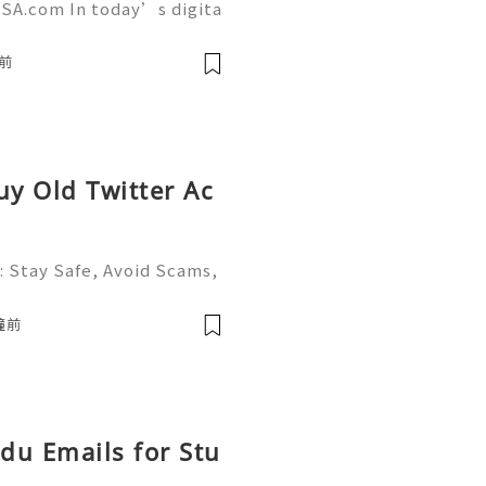
SA.com In today’s digita
 a powerful role in commu
g. AcckingUSA.com Snapch
前
uy Old Twitter Ac
: Stay Safe, Avoid Scams,
X (formerly Twitter) is on
al media platforms, conne
鐘前
Edu Emails for Stu