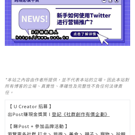
*本站之內容由作者所提供，並不代表本站的立場。因此本站對
所有博客的立場、真實性、準確性及完整性不負任何法律責
任。
【 U Creator 招募 】
出Post賺現金獎賞 l
登記《社群創作有價企劃》
【 睇Post + 參加品牌活動 】
瀏覽更多社群
打卡
丶
旅遊
丶
美食
丶
親子
丶
寵物
丶
扮靚