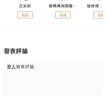
點滴
艾米莉
儍媽媽與兩隻小魔怪之家
追蹤
追蹤
追蹤
發表評論
登入
發表評論