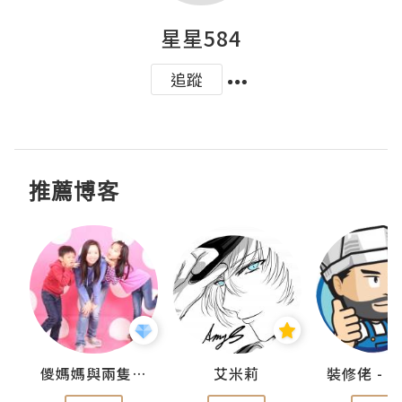
星星584
追蹤
推薦博客
點滴
儍媽媽與兩隻小魔怪之家
艾米莉