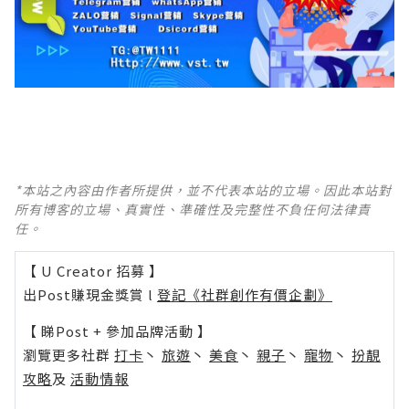
*本站之內容由作者所提供，並不代表本站的立場。因此本站對
所有博客的立場、真實性、準確性及完整性不負任何法律責
任。
【 U Creator 招募 】
出Post賺現金獎賞 l
登記《社群創作有價企劃》
【 睇Post + 參加品牌活動 】
瀏覽更多社群
打卡
丶
旅遊
丶
美食
丶
親子
丶
寵物
丶
扮靚
攻略
及
活動情報