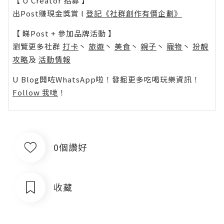
【 U Creator 招募 】
出Post賺現金獎賞 l
登記《社群創作有價企劃》
【 睇Post + 參加品牌活動 】
瀏覽更多社群
打卡
丶
旅遊
丶
美食
丶
親子
丶
寵物
丶
扮靚
攻略
及
活動情報
U Blog開咗WhatsApp啦！發掘更多吃喝玩樂資訊！
Follow 我哋
！
0個讚好
收藏