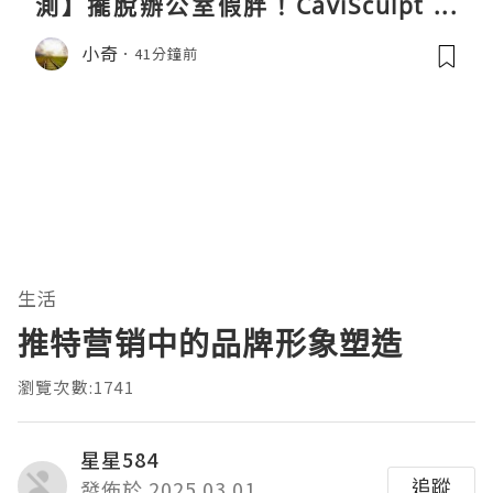
測】擺脫辦公室假胖！CaviSculpt 新
一代72W高能超聲波體雕儀親身試用＆
小奇
41分鐘前
真實評價
生活
推特营销中的品牌形象塑造
瀏覽次數:1741
星星584
追蹤
發佈於 2025.03.01