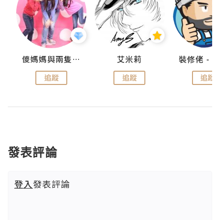
點滴
儍媽媽與兩隻小魔怪之家
艾米莉
追蹤
追蹤
追蹤
發表評論
登入
發表評論