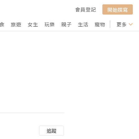
會員登記
開始撰寫
食
旅遊
女生
玩樂
親子
生活
寵物
行山
更多
打卡
追蹤