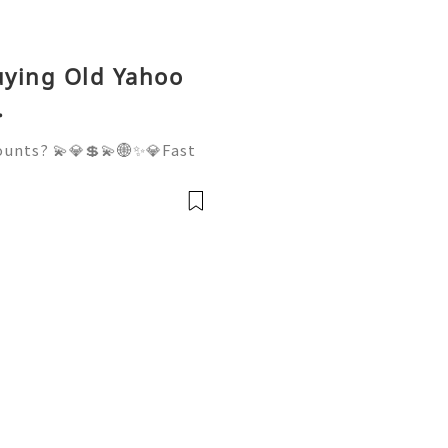
Buying Old Yahoo
.
ounts? 💫💎💲💫🌐✨💎Fast
 💫💎💲💫🌐✨💎WhatsApp :
legram: @usadigitalhub 💫
💫💎💲💫🌐✨💎Email:usadi