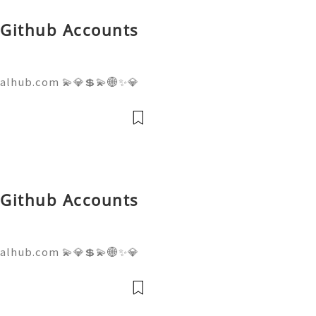
d Github Accounts
talhub.com 💫💎💲💫🌐✨💎
pport 💫💎💲💫🌐✨💎WhatsA
💎Telegram: @usadigitalhu
hub 💫💎💲💫🌐✨💎Email:us
d Github Accounts
talhub.com 💫💎💲💫🌐✨💎
pport 💫💎💲💫🌐✨💎WhatsA
💎Telegram: @usadigitalhu
hub 💫💎💲💫🌐✨💎Email:us