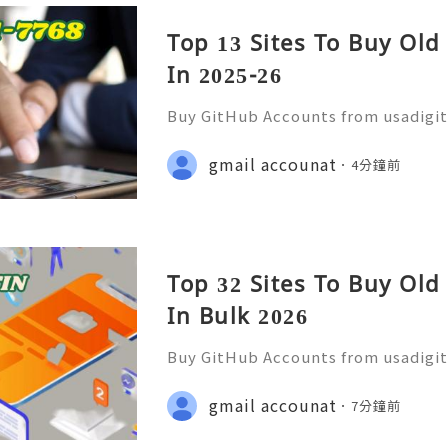
Top 13 Sites To Buy Ol
In 2025-26
Buy GitHub Accounts from usadigi
Fast & Reliable 24/7 Customer Su
pp :+1 (506) 541-7768 💫💎💲💫🌐✨
gmail accounat
4分鐘前
b 💫💎💲💫🌐✨💎Discord: usadigital
Top 32 Sites To Buy Ol
In Bulk 2026
Buy GitHub Accounts from usadigi
Fast & Reliable 24/7 Customer Su
pp :+1 (506) 541-7768 💫💎💲💫🌐✨
gmail accounat
7分鐘前
b 💫💎💲💫🌐✨💎Discord: usadigital