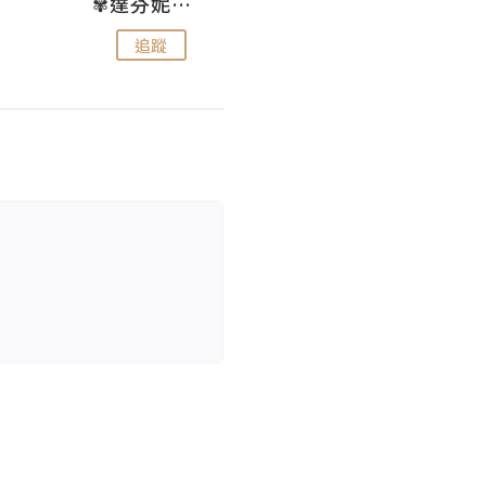
✾達芬妮•愛孩子•愛生活✾
wendysugar享受生活gogogo
追蹤
追蹤