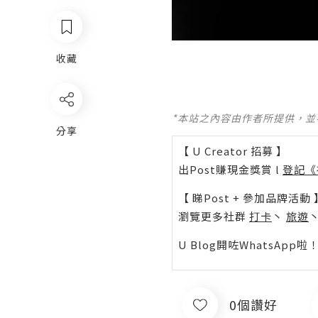
收藏
*本站之內容由作者所提供，
分享
【 U Creator 招募 】
出Post賺現金獎賞 l
登記《
【 睇Post + 參加品牌活動 
瀏覽更多社群
打卡
丶
旅遊
U Blog開咗WhatsAp
0個讚好