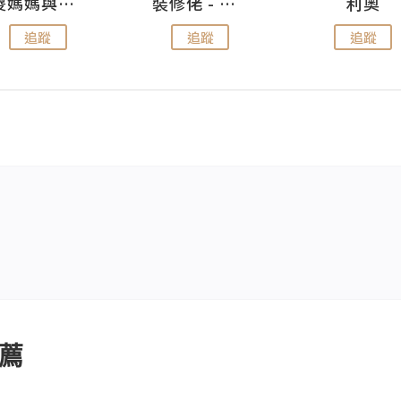
儍媽媽與兩隻小魔怪之家
裝修佬 - 香港一站式網上裝修平台
利奧
追蹤
追蹤
追蹤
薦