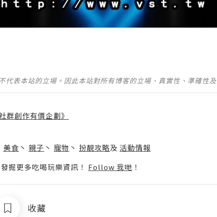
並不代表本站的立場。因此本站對所有博客的立場、真實性、準確性
社群創作有價企劃》
】
丶
美食
丶
親子
丶
寵物
丶
扮靚攻略
及
活動情報
p啦！發掘更多吃喝玩樂資訊！
Follow 我哋
！
收藏