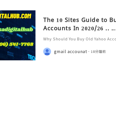
The 10 Sites Guide to 
Accounts In 2020/26 .. ..
Why Should You Buy Old Yahoo Acc
& Reliable 24/7 Customer Support
+1 (506) 541-7768 💫💎💲💫🌐✨💎Te
gmail accounat
18分鐘前
💎💲💫🌐✨💎Discord: usadigitalhub 
g