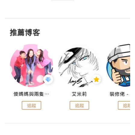
推薦博客
點滴
儍媽媽與兩隻小魔怪之家
艾米莉
追蹤
追蹤
追蹤