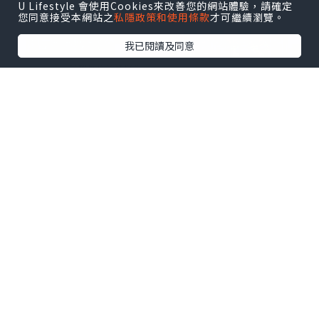
U Lifestyle 會使用Cookies來改善您的網站體驗，請確定
您同意接受本網站之
私隱政策和使用條款
才可繼續瀏覽。
我已閱讀及同意
*本站之內容由作者所提供，並不代表本站的立場。因此本站對
所有博客的立場、真實性、準確性及完整性不負任何法律責
任。
【 U Creator 招募 】
出Post賺現金獎賞 l
登記《社群創作有價企劃》
【 睇Post + 參加品牌活動 】