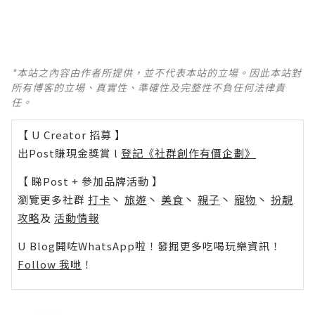
*本站之內容由作者所提供，並不代表本站的立場。因此本站對
所有博客的立場、真實性、準確性及完整性不負任何法律責
任。
【 U Creator 招募 】
出Post賺現金獎賞 l
登記《社群創作有價企劃》
【 睇Post + 參加品牌活動 】
瀏覽更多社群
打卡
丶
旅遊
丶
美食
丶
親子
丶
寵物
丶
扮靚
攻略
及
活動情報
U Blog開咗WhatsApp啦！發掘更多吃喝玩樂資訊！
Follow 我哋
！