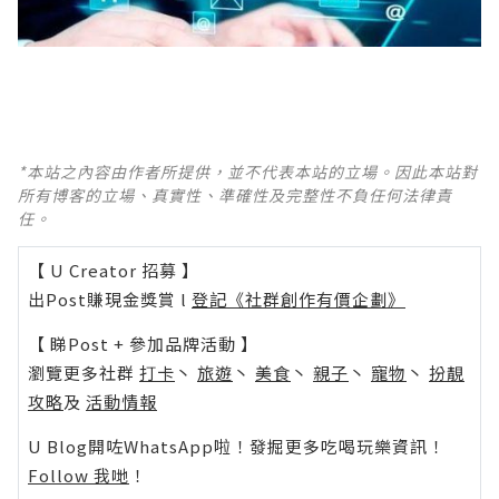
*本站之內容由作者所提供，並不代表本站的立場。因此本站對
所有博客的立場、真實性、準確性及完整性不負任何法律責
任。
【 U Creator 招募 】
出Post賺現金獎賞 l
登記《社群創作有價企劃》
【 睇Post + 參加品牌活動 】
瀏覽更多社群
打卡
丶
旅遊
丶
美食
丶
親子
丶
寵物
丶
扮靚
攻略
及
活動情報
U Blog開咗WhatsApp啦！發掘更多吃喝玩樂資訊！
Follow 我哋
！