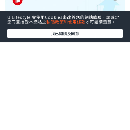
U Lifestyle 會使用Cookies來改善您的網站體驗，請確定
您同意接受本網站之
私隱政策和使用條款
才可繼續瀏覽。
我已閱讀及同意
*本站之內容由作者所提供，並不代表本站的立場。因此本站對
所有博客的立場、真實性、準確性及完整性不負任何法律責
任。
【 U Creator 招募 】
出Post賺現金獎賞 l
登記《社群創作有價企劃》