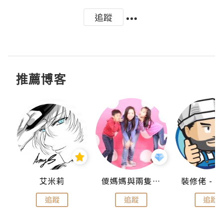
追蹤
推薦博客
點滴
艾米莉
儍媽媽與兩隻小魔怪之家
追蹤
追蹤
追蹤