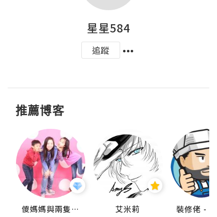
星星584
追蹤
推薦博客
點滴
儍媽媽與兩隻小魔怪之家
艾米莉