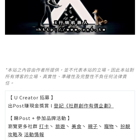
*本站之內容由作者所提供，並不代表本站的立場。因此本站對
所有博客的立場、真實性、準確性及完整性不負任何法律責
任。
【 U Creator 招募 】
出Post賺現金獎賞 l
登記《社群創作有價企劃》
【 睇Post + 參加品牌活動 】
瀏覽更多社群
打卡
丶
旅遊
丶
美食
丶
親子
丶
寵物
丶
扮靚
攻略
及
活動情報