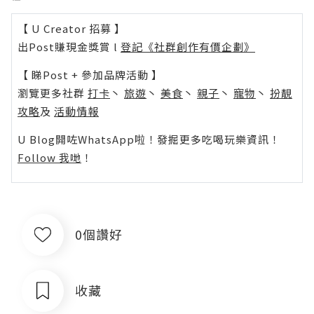
【 U Creator 招募 】
出Post賺現金獎賞 l
登記《社群創作有價企劃》
【 睇Post + 參加品牌活動 】
瀏覽更多社群
打卡
丶
旅遊
丶
美食
丶
親子
丶
寵物
丶
扮靚
攻略
及
活動情報
U Blog開咗WhatsApp啦！發掘更多吃喝玩樂資訊！
Follow 我哋
！
0個讚好
收藏