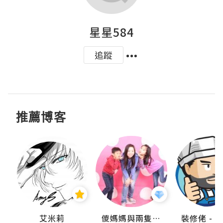
星星584
追蹤
推薦博客
點滴
艾米莉
儍媽媽與兩隻小魔怪之家