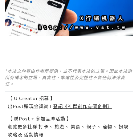
*本站之內容由作者所提供，並不代表本站的立場。因此本站對
所有博客的立場、真實性、準確性及完整性不負任何法律責
任。
【 U Creator 招募 】
出Post賺現金獎賞 l
登記《社群創作有價企劃》
【 睇Post + 參加品牌活動 】
瀏覽更多社群
打卡
丶
旅遊
丶
美食
丶
親子
丶
寵物
丶
扮靚
攻略
及
活動情報