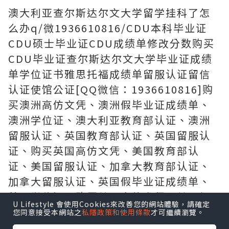
澳大利亚查尔斯达尔文大学留学挂科了怎
么办q/微1936610816/CDU本科毕业证
CDU硕士毕业证CDU成绩单修改分数购买
CDU毕业证查尔斯达尔文大学毕业证成绩
单学位证书雅思托福成绩单留服认证留信
认证使馆公证[QQ微信：1936610816]购
买澳洲高仿文凭、澳洲假毕业证成绩单、
澳洲学位证、澳大利亚教育部认证、澳洲
留服认证、英国教育部认证、英国留服认
证、购买英国高仿文凭、美国教育部认
证、美国留服认证、加拿大教育部认证、
加拿大留服认证、英国假毕业证成绩单、
英国学位证、购买美国高仿文凭、美国假
U Lifestyle 會使用Cookies來改善您的網站體驗，請確定
毕业证成绩单、美国学位证、购买加拿大
您同意接受本網站之
私隱政策和使用條款
才可繼續瀏覽。
高仿文凭、加拿大假毕业证成绩单、加拿