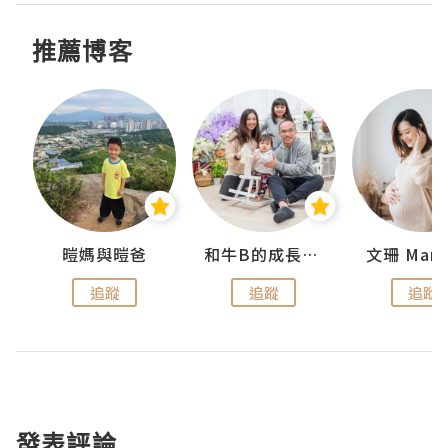
推薦博客
 Swan
暟媽與暟爸
和牛B的成長日記
文珊 ManS
追蹤
追蹤
追蹤
發表評論