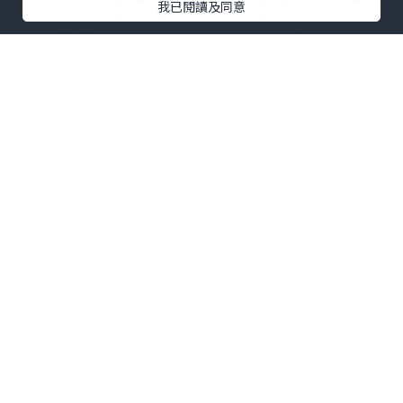
我已閱讀及同意
大学位证、购买欧洲高仿文凭、欧洲假毕
业证成绩单、欧洲学位证、[学历认证(留信
认证、使馆认证)毕业证、成绩单、毕业证
证书、大学Offer、请假条、雅思托福成绩
单、语言证书、学生卡、国际驾照、回国
人员证明、高仿教育部认证、申请学校等
一切高仿或者真实可查认证服务。九年留
学服务公司,拥有海外样板无数，能完美1:1
还原海外各国大学degree、Diploma、
Transcripts等毕业材料。海外大学毕业材
料都有哪些工艺呢？工艺难度主要由：烫
金.钢印.底纹.水印.防伪光标.热敏防伪等等
组成。
而且我们每天都在更新海外文凭的样板，
以求所有同学都能享受到完美的品质服