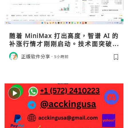
随着 MiniMax 打出高度，智谱 AI 的
补涨行情才刚刚启动。技术面突破在
即，基本面逻辑硬朗，目标先看 170，
正版软件分享
5小時前
顺势做多，在巨头上市潮来临前享受泡
沫化红利 开户美股返佣btc最高90%得
28U买服