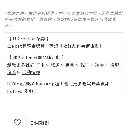
*本站之內容由作者所提供，並不代表本站的立場。因此本站對
所有博客的立場、真實性、準確性及完整性不負任何法律責
任。
【 U Creator 招募 】
出Post賺現金獎賞 l
登記《社群創作有價企劃》
【 睇Post + 參加品牌活動 】
瀏覽更多社群
打卡
丶
旅遊
丶
美食
丶
親子
丶
寵物
丶
扮靚
攻略
及
活動情報
U Blog開咗WhatsApp啦！發掘更多吃喝玩樂資訊！
Follow 我哋
！
0個讚好