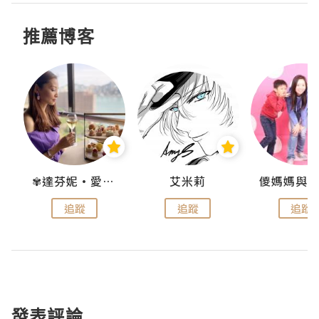
推薦博客
點滴
✾達芬妮•愛孩子•愛生活✾
艾米莉
追蹤
追蹤
追蹤
發表評論