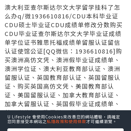
澳大利亚查尔斯达尔文大学留学挂科了怎
么办q/微1936610816/CDU本科毕业证
CDU硕士毕业证CDU成绩单修改分数购买
CDU毕业证查尔斯达尔文大学毕业证成绩
单学位证书雅思托福成绩单留服认证留信
认证使馆公证[QQ微信：1936610816]购
买澳洲高仿文凭、澳洲假毕业证成绩单、
澳洲学位证、澳大利亚教育部认证、澳洲
留服认证、英国教育部认证、英国留服认
证、购买英国高仿文凭、美国教育部认
证、美国留服认证、加拿大教育部认证、
加拿大留服认证、英国假毕业证成绩单、
英国学位证、购买美国高仿文凭、美国假
U Lifestyle 會使用Cookies來改善您的網站體驗，請確定
毕业证成绩单、美国学位证、购买加拿大
您同意接受本網站之
私隱政策和使用條款
才可繼續瀏覽。
高仿文凭、加拿大假毕业证成绩单、加拿