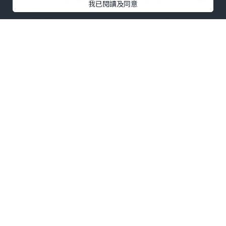
我已閱讀及同意
大学位证、购买欧洲高仿文凭、欧洲假毕
业证成绩单、欧洲学位证、[学历认证(留信
认证、使馆认证)毕业证、成绩单、毕业证
证书、大学Offer、请假条、雅思托福成绩
单、语言证书、学生卡、国际驾照、回国
人员证明、高仿教育部认证、申请学校等
一切高仿或者真实可查认证服务。九年留
学服务公司,拥有海外样板无数，能完美1:1
还原海外各国大学degree、Diploma、
Transcripts等毕业材料。海外大学毕业材
料都有哪些工艺呢？工艺难度主要由：烫
金.钢印.底纹.水印.防伪光标.热敏防伪等等
组成。
而且我们每天都在更新海外文凭的样板，
以求所有同学都能享受到完美的品质服