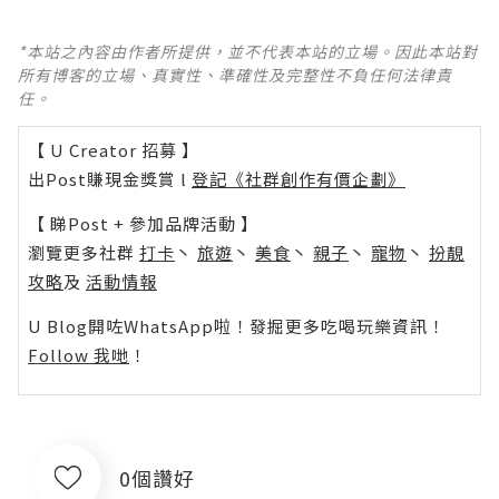
*本站之內容由作者所提供，並不代表本站的立場。因此本站對
所有博客的立場、真實性、準確性及完整性不負任何法律責
任。
【 U Creator 招募 】
出Post賺現金獎賞 l
登記《社群創作有價企劃》
【 睇Post + 參加品牌活動 】
瀏覽更多社群
打卡
丶
旅遊
丶
美食
丶
親子
丶
寵物
丶
扮靚
攻略
及
活動情報
U Blog開咗WhatsApp啦！發掘更多吃喝玩樂資訊！
Follow 我哋
！
0個讚好