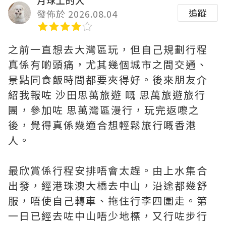
月球上的人
追蹤
發佈於 2026.08.04
之前一直想去大灣區玩，但自己規劃行程
真係有啲頭痛，尤其幾個城市之間交通、
景點同食飯時間都要夾得好。後來朋友介
紹我報咗 沙田思萬旅遊 嘅 思萬旅遊旅行
團，參加咗 思萬灣區漫行，玩完返嚟之
後，覺得真係幾適合想輕鬆旅行嘅香港
人。
最欣賞係行程安排唔會太趕。由上水集合
出發，經港珠澳大橋去中山，沿途都幾舒
服，唔使自己轉車、拖住行李四圍走。第
一日已經去咗中山唔少地標，又行咗步行