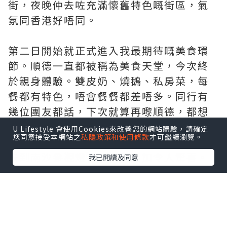
街，夜晚仲去咗充滿懷舊特色嘅街區，氣
氛同香港好唔同。
第二日開始就正式進入我最期待嘅美食環
節。順德一直都被稱為美食天堂，今次終
於親身體驗。雙皮奶、燒鵝、私房菜，每
餐都有特色，唔會餐餐都差唔多。同行有
幾位團友都話，下次就算再嚟順德，都想
再跟一次呢條路線。
U Lifestyle 會使用Cookies來改善您的網站體驗，請確定
您同意接受本網站之
私隱政策和使用條款
才可繼續瀏覽。
去到南沙參觀燈會，夜景更加令人驚喜。
我已閱讀及同意
成個園區佈置得好有心思，唔同主題燈飾
配合表演，影相真係停唔到手。最後一日
去東莞文創園區，再經深圳返香港，四日
時間過得好快，但每一日都有新鮮感。