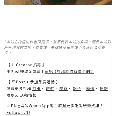
*本站之內容由作者所提供，並不代表本站的立場。因此本站對
所有博客的立場、真實性、準確性及完整性不負任何法律責
任。
【 U Creator 招募 】
出Post賺現金獎賞 l
登記《社群創作有價企劃》
【 睇Post + 參加品牌活動 】
瀏覽更多社群
打卡
丶
旅遊
丶
美食
丶
親子
丶
寵物
丶
扮靚
攻略
及
活動情報
U Blog開咗WhatsApp啦！發掘更多吃喝玩樂資訊！
Follow 我哋
！