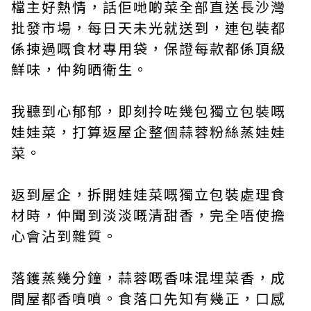
檔主好熱情，話佢哋啲菜全部直送長沙灣
批發市場，每日天未光就送到，連包裝都
係揀過嘅食材專用袋，保證每款都係頂級
鮮味，仲夠晒衛生。
我聽到心郁郁，即刻拎咗幾包獨立包裝嘅
娃娃菜，打算返屋企整個蒜蓉粉絲蒸娃娃
菜。
返到屋企，拆開娃娃菜嘅獨立包裝處理食
材時，仲聞到淡淡嘅清甜香，完全唔使擔
心會沾到雜質。
落鑊蒸幾分鐘，蒜蓉嘅香味混埋菜香，成
間屋都香噴噴。食落口先知有幾正，口感