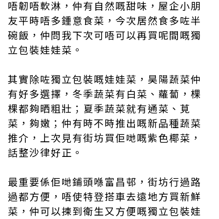
唔韌唔軟淋，仲有自然嘅甜味，屋企小朋
友平時唔多鍾意食菜，今次居然食多咗半
碗飯，仲問我下次可唔可以再買呢間嘅獨
立包裝娃娃菜。
其實除咗獨立包裝嘅娃娃菜，昊陽蔬菜仲
有好多選擇，冬季蔬菜有白菜、蘿蔔，棵
棵都夠晒粗壯；夏季蔬菜就有通菜、莧
菜，夠嫩；仲有時不時推出嘅新品種蔬菜
推介，上次見有街坊買佢哋嘅紫色椰菜，
話整沙律好正。
最重要係佢哋鋪頭喺富昌邨，街坊行過路
過都方便，唔使特登搭車去遠地方買新鮮
菜，仲可以揀到衛生又方便嘅獨立包裝娃