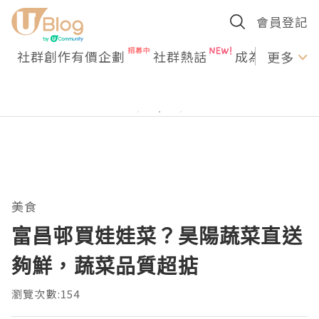
會員登記
社群創作有價企劃
社群熱話
成為U Creato
更多
美食
富昌邨買娃娃菜？昊陽蔬菜直送
夠鮮，蔬菜品質超掂
瀏覽次數:154