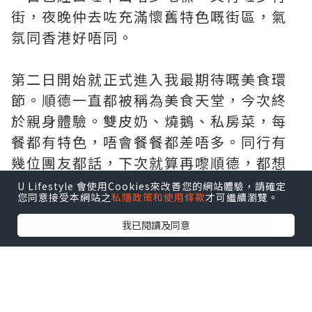
街，夜晚仲去咗充滿懷舊特色嘅街區，氣
氛同香港好唔同。
第二日開始就正式進入我最期待嘅美食環
節。順德一直都被稱為美食天堂，今次終
於親身體驗。雙皮奶、燒鵝、私房菜，每
餐都有特色，唔會餐餐都差唔多。同行有
幾位團友都話，下次就算再嚟順德，都想
再跟一次呢條路線。
U Lifestyle 會使用Cookies來改善您的網站體驗，請確定
您同意接受本網站之
私隱政策和使用條款
才可繼續瀏覽。
去到南沙參觀燈會，夜景更加令人驚喜。
我已閱讀及同意
成個園區佈置得好有心思，唔同主題燈飾
配合表演，影相真係停唔到手。最後一日
去東莞文創園區，再經深圳返香港，四日
時間過得好快，但每一日都有新鮮感。