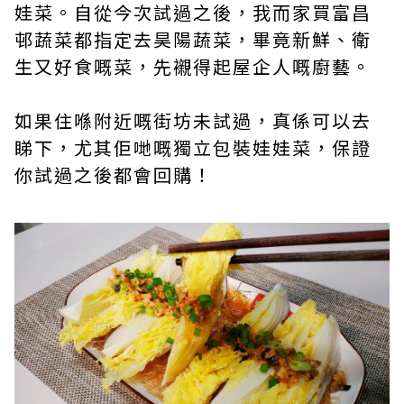
娃菜。自從今次試過之後，我而家買富昌
邨蔬菜都指定去昊陽蔬菜，畢竟新鮮、衛
生又好食嘅菜，先襯得起屋企人嘅廚藝。
如果住喺附近嘅街坊未試過，真係可以去
睇下，尤其佢哋嘅獨立包裝娃娃菜，保證
你試過之後都會回購！