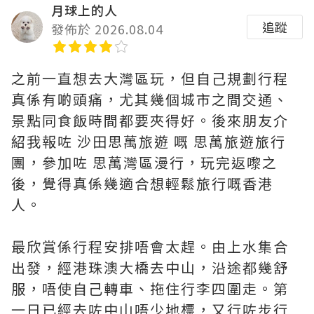
月球上的人
追蹤
發佈於 2026.08.04
之前一直想去大灣區玩，但自己規劃行程
真係有啲頭痛，尤其幾個城市之間交通、
景點同食飯時間都要夾得好。後來朋友介
紹我報咗 沙田思萬旅遊 嘅 思萬旅遊旅行
團，參加咗 思萬灣區漫行，玩完返嚟之
後，覺得真係幾適合想輕鬆旅行嘅香港
人。
最欣賞係行程安排唔會太趕。由上水集合
出發，經港珠澳大橋去中山，沿途都幾舒
服，唔使自己轉車、拖住行李四圍走。第
一日已經去咗中山唔少地標，又行咗步行