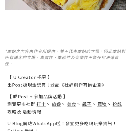
*本站之內容由作者所提供，並不代表本站的立場。因此本站對
所有博客的立場、真實性、準確性及完整性不負任何法律責
任。
【 U Creator 招募 】
出Post賺現金獎賞 l
登記《社群創作有價企劃》
【 睇Post + 參加品牌活動 】
瀏覽更多社群
打卡
丶
旅遊
丶
美食
丶
親子
丶
寵物
丶
扮靚
攻略
及
活動情報
U Blog開咗WhatsApp啦！發掘更多吃喝玩樂資訊！
Follow 我哋
！