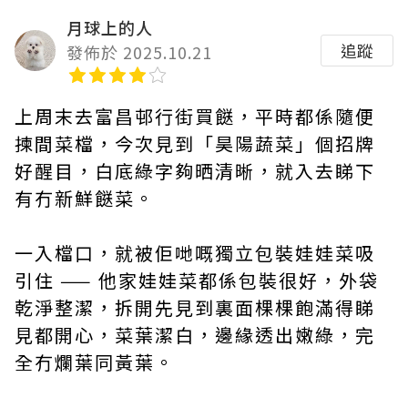
月球上的人
追蹤
發佈於 2025.10.21
上周末去富昌邨行街買餸，平時都係隨便
揀間菜檔，今次見到「昊陽蔬菜」個招牌
好醒目，白底綠字夠晒清晰，就入去睇下
有冇新鮮餸菜。
一入檔口，就被佢哋嘅獨立包裝娃娃菜吸
引住 —— 他家娃娃菜都係包裝很好，外袋
乾淨整潔，拆開先見到裏面棵棵飽滿得睇
見都開心，菜葉潔白，邊緣透出嫩綠，完
全冇爛葉同黃葉。