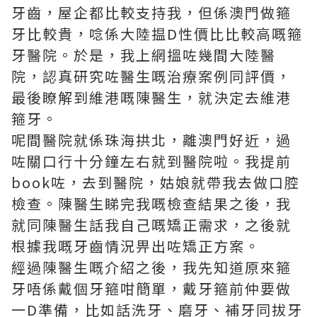
牙齒，屋企都比較支持我，但係澳門做箍
牙比較貴，唸係大陸揾D性價比比較高嘅箍
牙醫院。於是，我上網搵咗幾間大陸醫
院，認真研究咗醫生嘅治療案例同評價，
最後瞭解到維港嘅陳醫生，就決定去維港
箍牙。
呢間醫院就係珠海拱北，離澳門好近，過
咗關口行十分鐘左右就到醫院啦。我提前
book咗，去到醫院，姑娘就帶我去做口腔
檢查。陳醫生睇完我嘅檢查結果之後，我
就同陳醫生話我自己嘅矯正需求，之後就
根據我嘅牙齒情況畀出咗矯正方案。
經過陳醫生嘅介紹之後，我先知道原來箍
牙唔係戴個牙箍咁簡單，戴牙箍前仲要做
一D準備，比如話洗牙、磨牙、補牙同拔牙