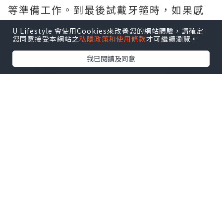
等準備工作。到最後試戴牙箍時，如果感
覺到唔合適，醫生會好有耐心為你微調到
U Lifestyle 會使用Cookies來改善您的網站體驗，請確定
合適為止嘅。
您同意接受本網站之
私隱政策和使用條款
才可繼續瀏覽。
我已閱讀及同意
啱啱箍完牙戈陣，我係唔能够咬野嘅。過