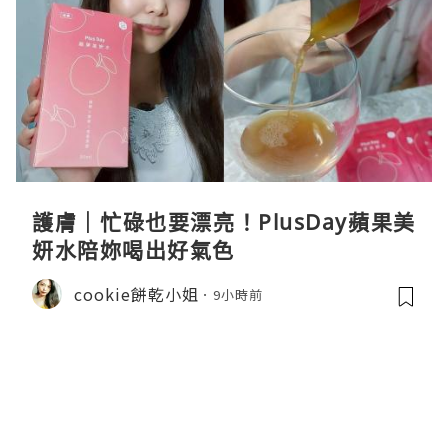
護膚｜忙碌也要漂亮！PlusDay蘋果美
妍水陪妳喝出好氣色
cookie餅乾小姐
9小時前