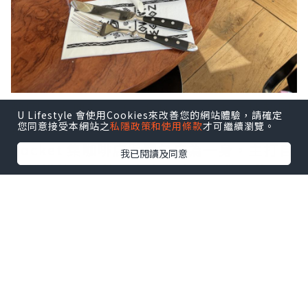
韓國人主理新 cafe 進駐上環！由本地韓國
U Lifestyle 會使用Cookies來改善您的網站體驗，請確定
您同意接受本網站之
私隱政策和使用條款
才可繼續瀏覽。
飲食集團 Goldmoon 打造的 Mason
Pocket 集咖啡店與麵包店為一身，主打自
我已閱讀及同意
家製烘焙品和韓風主食。店面寬敞闊落，
設有寵物友善戶外位置和辦公友善的大長
枱，加上一整枱超吸睛烘焙點心。另一亮
點是客人可看到廚房作業，韓國師傅每日
手工製作多款點心，保證新鮮。