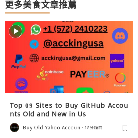
更多美食文章推薦
Top 09 Sites to Buy GitHub Accou
nts Old and New in Us
Buy Old Yahoo Accoun
18分鐘前