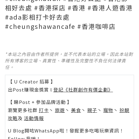
相好去處 #香港探店 #香港 #香港人遊香港
#ada影相打卡好去處
#cheungshawancafe #香港咖啡店
*本站之內容由作者所提供，並不代表本站的立場。因此本站對
所有博客的立場、真實性、準確性及完整性不負任何法律責
任。
【 U Creator 招募 】
出Post賺現金獎賞 l
登記《社群創作有價企劃》
【 睇Post + 參加品牌活動 】
瀏覽更多社群
打卡
丶
旅遊
丶
美食
丶
親子
丶
寵物
丶
扮靚
攻略
及
活動情報
U Blog開咗WhatsApp啦！發掘更多吃喝玩樂資訊！
Follow 我哋
！