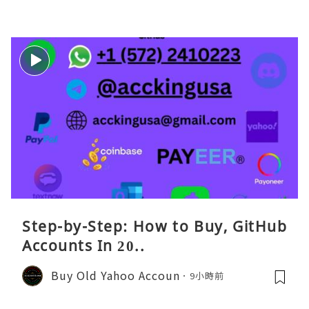
Step-by-Step: How to Buy, GitHub
Accounts In 20..
Buy Old Yahoo Accoun
9小時前