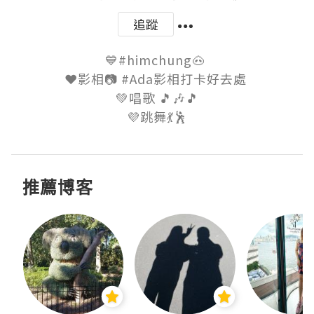
追蹤
💙#himchung🐽 

❤影相📷 #Ada影相打卡好去處 

💚唱歌 🎵🎶🎵

💜跳舞💃🕺
推薦博客