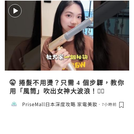
🤫 捲髮不用燙？只需 4 個步驟，教你
用「風筒」吹出女神大波浪！💇‍♀️
PriseMall日本深度攻略 家電美妝
7小時前