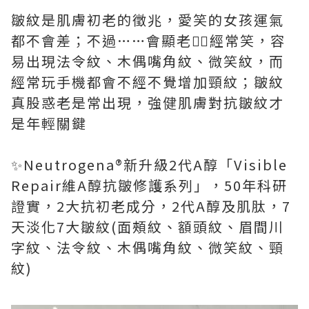
皺紋是肌膚初老的徵兆，愛笑的女孩運氣
都不會差；不過……會顯老😮‍💨經常笑，容
易出現法令紋、木偶嘴角紋、微笑紋，而
經常玩手機都會不經不覺增加頸紋；皺紋
真股惑老是常出現，強健肌膚對抗皺紋才
是年輕關鍵
✨Neutrogena®️新升級2代A醇「Visible
Repair維A醇抗皺修護系列」，50年科研
證實，2大抗初老成分，2代A醇及肌肽，7
天淡化7大皺紋(面頰紋、額頭紋、眉間川
字紋、法令紋、木偶嘴角紋、微笑紋、頸
紋)