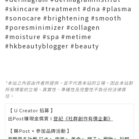
#skincare #treatment #dna #plasma
#sonocare #brightening #smooth
#poresminimizer #collagen
#moisture #spa #metime
#hkbeautyblogger #beauty
*本站之內容由作者所提供，並不代表本站的立場。因此本站對
所有博客的立場、真實性、準確性及完整性不負任何法律責
任。
【 U Creator 招募 】
出Post賺現金獎賞 l
登記《社群創作有價企劃》
【 睇Post + 參加品牌活動 】
瀏覽更多社群
打卡
丶
旅遊
丶
美食
丶
親子
丶
寵物
丶
扮靚