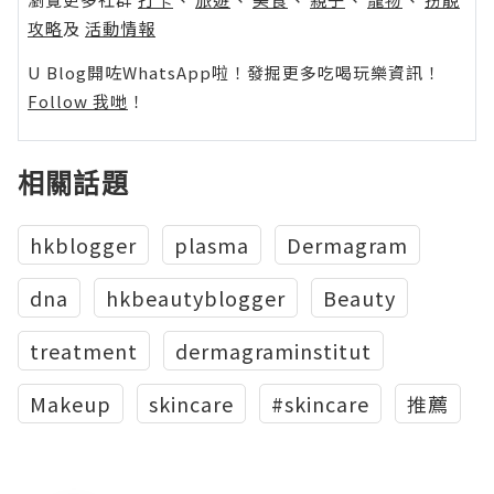
攻略
及
活動情報
U Blog開咗WhatsApp啦！發掘更多吃喝玩樂資訊！
Follow 我哋
！
相關話題
hkblogger
plasma
Dermagram
dna
hkbeautyblogger
Beauty
treatment
dermagraminstitut
Makeup
skincare
‪#‎skincare
推薦