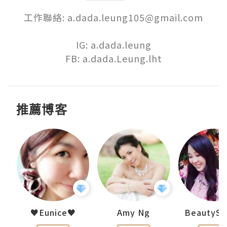
工作聯絡: a.dada.leung105@gmail.com

IG: a.dada.leung

FB: a.dada.Leung.lht
推薦博客
h 夏沫
♥Eunice♥
Amy Ng