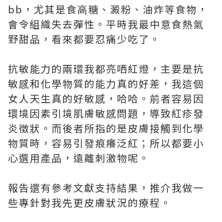
bb，尤其是食高糖、澱粉、油炸等食物，
會令組織失去彈性。平時我最中意食熱氣
野甜品，看來都要忍痛少吃了。
抗敏能力的兩環我都亮哂紅燈，主要是抗
敏感和化學物質的能力真的好差，我這個
女人天生真的好敏感，哈哈。前者容易因
環境因素引境肌膚敏感問題，導致紅疹發
炎徵狀。而後者所指的是皮膚接觸到化學
物質時，容易引發痕癢泛紅；所以都要小
心選用產品，遠離刺激物呢。
報告還有參考文獻支持結果，推介我做一
些專針對我先更皮膚狀況的療程。