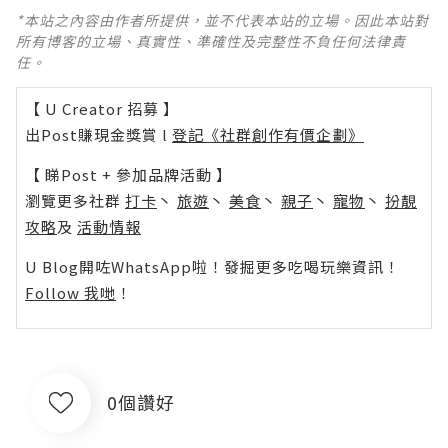
*本站之內容由作者所提供，並不代表本站的立場。因此本站對
所有博客的立場、真實性、準確性及完整性不負任何法律責
任。
【 U Creator 招募 】
出Post賺現金獎賞 l
登記《社群創作有價企劃》
【 睇Post + 參加品牌活動 】
瀏覽更多社群
打卡
丶
旅遊
丶
美食
丶
親子
丶
寵物
丶
扮靚
攻略
及
活動情報
U Blog開咗WhatsApp啦！發掘更多吃喝玩樂資訊！
Follow 我哋
！
0個讚好