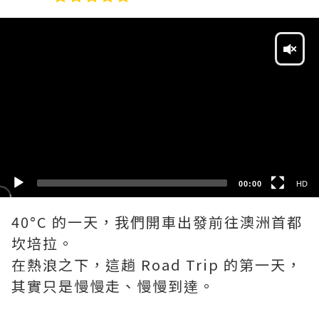
Video
Player
HD
SD
00:00
HD
40°C 的一天，我們開車出發前往澳洲首都
坎培拉。
在熱浪之下，這趟 Road Trip 的第一天，
其實只是慢慢走、慢慢到達。