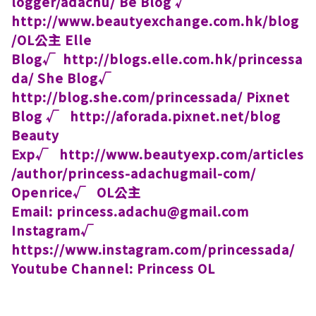
logger/adachu/ Be Blog √
http://www.beautyexchange.com.hk/blog
/OL公主
Elle
Blog√ http://blogs.elle.com.hk/princessa
da/
She Blog√
http://blog.she.com/princessada/
Pixnet
Blog √ http://aforada.pixnet.net/blog
Beauty
Exp√ http://www.beautyexp.com/articles
/author/princess-adachugmail-com/
Openrice√ OL公主
Email: princess.adachu@gmail.com
Instagram√ ​
https://www.instagram.com/princessada/
Youtube Channel: Princess OL