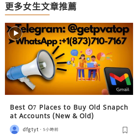
更多女生文章推薦
Best O7 Places to Buy Old Snapch
at Accounts (New & Old)
dfgtyt
5小時前