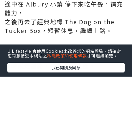
途中在 Albury 小鎮 停下來吃午餐，補充
體力，
之後再去了經典地標 The Dog on the
Tucker Box，短暫休息，繼續上路。
最後一段路，因為行錯了方向，
U Lifestyle 會使用Cookies來改善您的網站體驗，請確定
意外經過了風景很美的 Lake George。
您同意接受本網站之
私隱政策和使用條款
才可繼續瀏覽。
有時候走錯路，也是一種收穫，
我已閱讀及同意
讓旅程多看了一道不在計劃裡的風景。
第一天沒有太多行程，
到達坎培拉後，簡單做了 room tour，
晚餐只想吃個最輕鬆的麥當勞，然後好好
休息。