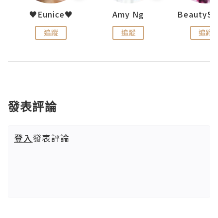
h 夏沫
♥Eunice♥
Amy Ng
追蹤
追蹤
追蹤
發表評論
登入
發表評論