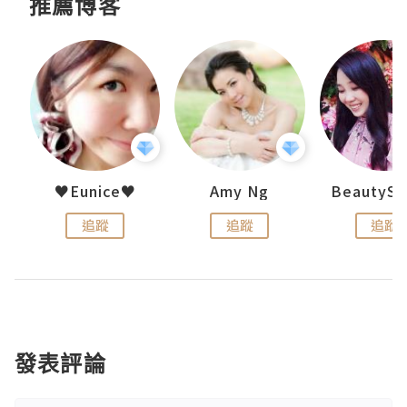
推薦博客
h 夏沫
♥Eunice♥
Amy Ng
追蹤
追蹤
追蹤
發表評論