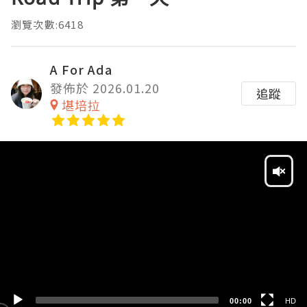
瀏覽次數:6418
A For Ada
發佈於 2026.01.20
追蹤
堪培拉
Video
Player
HD
SD
00:00
HD