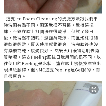
這支Ice Foam Cleansing的洗臉方法跟我們平
時洗開有點不同，開頭我很不習慣，覺得這樣
抹，不夠在臉上打圓洗來得乾淨，但試了幾日
後，覺得還不錯呢！潔面夠乾淨，而且泡沫很綿
很軟很輕盈，夏天使用感覺很爽，洗完臉後也沒
有繃緊或乾，感覺良好。 然後火山礦物活肌去角
質啫喱，這支Peeling跟往日我用開的很不同，以
往使用的Peeling是水狀，塗在臉上慢慢按摩會出
現擦紙膠碎，但NMC這支Peeling是Gel狀的，而
且很厚身。