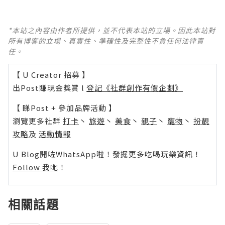
*本站之內容由作者所提供，並不代表本站的立場。因此本站對
所有博客的立場、真實性、準確性及完整性不負任何法律責
任。
【 U Creator 招募 】
出Post賺現金獎賞 l
登記《社群創作有價企劃》
【 睇Post + 參加品牌活動 】
瀏覽更多社群
打卡
丶
旅遊
丶
美食
丶
親子
丶
寵物
丶
扮靚
攻略
及
活動情報
U Blog開咗WhatsApp啦！發掘更多吃喝玩樂資訊！
Follow 我哋
！
相關話題