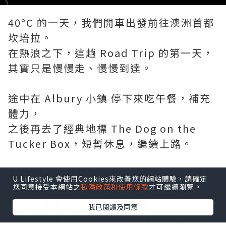
40°C 的一天，我們開車出發前往澳洲首都
坎培拉。
在熱浪之下，這趟 Road Trip 的第一天，
其實只是慢慢走、慢慢到達。
途中在 Albury 小鎮 停下來吃午餐，補充
體力，
之後再去了經典地標 The Dog on the
Tucker Box，短暫休息，繼續上路。
最後一段路，因為行錯了方向，
U Lifestyle 會使用Cookies來改善您的網站體驗，請確定
意外經過了風景很美的 Lake George。
您同意接受本網站之
私隱政策和使用條款
才可繼續瀏覽。
有時候走錯路，也是一種收穫，
我已閱讀及同意
讓旅程多看了一道不在計劃裡的風景。