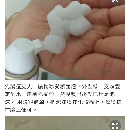
先講這支火山礦物冰凝潔面泡，外型像一支頭髮
定型水，用前先搖勻，然後噴出來就已經是泡
沫。 用法很簡單，把泡沫噴在化妝棉上，然後抹
在臉上便可。