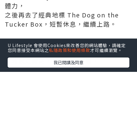
體力，
之後再去了經典地標 The Dog on the
Tucker Box，短暫休息，繼續上路。
最後一段路，因為行錯了方向，
U Lifestyle 會使用Cookies來改善您的網站體驗，請確定
意外經過了風景很美的 Lake George。
您同意接受本網站之
私隱政策和使用條款
才可繼續瀏覽。
有時候走錯路，也是一種收穫，
我已閱讀及同意
讓旅程多看了一道不在計劃裡的風景。
第一天沒有太多行程，
到達坎培拉後，簡單做了 room tour，
晚餐只想吃個最輕鬆的麥當勞，然後好好
休息。
明天出發去參觀坎培拉新、舊國會、皇家