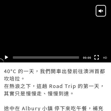
Video
Player
HD
SD
00:00
HD
40°C 的一天，我們開車出發前往澳洲首都
坎培拉。
在熱浪之下，這趟 Road Trip 的第一天，
其實只是慢慢走、慢慢到達。
途中在 Albury 小鎮 停下來吃午餐，補充