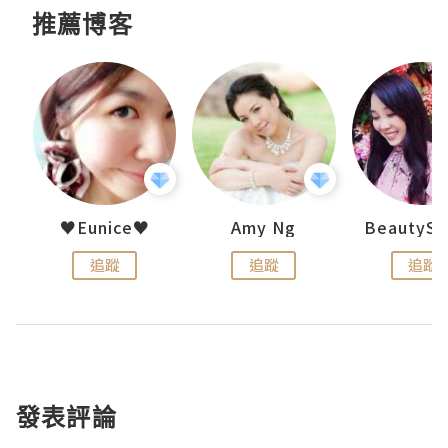
推薦博客
h 夏沫
♥Eunice♥
Amy Ng
追蹤
追蹤
追蹤
發表評論