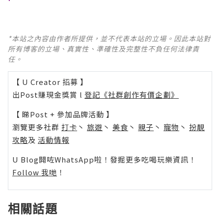
*本站之內容由作者所提供，並不代表本站的立場。因此本站對
所有博客的立場、真實性、準確性及完整性不負任何法律責
任。
【 U Creator 招募 】
出Post賺現金獎賞 l
登記《社群創作有價企劃》
【 睇Post + 參加品牌活動 】
瀏覽更多社群
打卡
丶
旅遊
丶
美食
丶
親子
丶
寵物
丶
扮靚
攻略
及
活動情報
U Blog開咗WhatsApp啦！發掘更多吃喝玩樂資訊！
Follow 我哋
！
相關話題