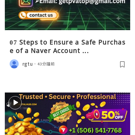
07 Steps to Ensure a Safe Purchas
e of a Naver Account ...
rgtu
43分鐘前