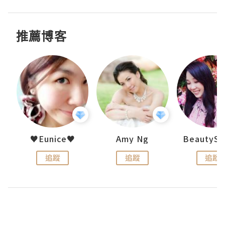
推薦博客
h 夏沫
♥Eunice♥
Amy Ng
追蹤
追蹤
追蹤