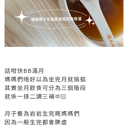
話咁快BB滿月
媽媽們唔好以為坐完月就搞掂
其實坐月飲食可分為三個階段
就係一排二調三補🫶🏻
月子餐為岩岩生完嘅媽媽們
因為一般生完都會脾虛