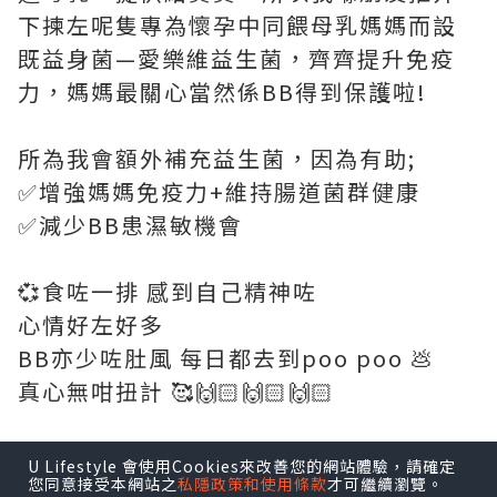
下揀左呢隻專為懷孕中同餵母乳媽媽而設
既益身菌—愛樂維益生菌，齊齊提升免疫
力，媽媽最關心當然係BB得到保護啦!
所為我會額外補充益生菌，因為有助;
✅增強媽媽免疫力+維持腸道菌群健康
✅減少BB患濕敏機會
💞食咗一排 感到自己精神咗
心情好左好多
BB亦少咗肚風 每日都去到poo poo 💩
真心無咁扭計 🥰🙌🏻🙌🏻🙌🏻
全球銷量No.1^孕婦營養補充品牌
U Lifestyle 會使用Cookies來改善您的網站體驗，請確定
您同意接受本網站之
私隱政策和使用條款
才可繼續瀏覽。
Elevit益生菌黃金組合臨床實證三大黃金