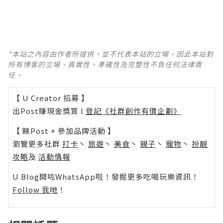
*本站之內容由作者所提供，並不代表本站的立場。因此本站對
所有博客的立場、真實性、準確性及完整性不負任何法律責
任。
【 U Creator 招募 】
出Post賺現金獎賞 l
登記《社群創作有價企劃》
【 睇Post + 參加品牌活動 】
瀏覽更多社群
打卡
丶
旅遊
丶
美食
丶
親子
丶
寵物
丶
扮靚
攻略
及
活動情報
U Blog開咗WhatsApp啦！發掘更多吃喝玩樂資訊！
Follow 我哋
！