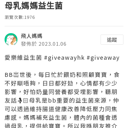
母乳媽媽益生菌
瀏覽次數:1976
飛人媽媽
追蹤
發佈於 2023.01.06
愛樂維益生菌 #giveawayhk #giveaway
BB岀世後，每日忙於餵奶和照顧寶寶，食
不好瞓唔夠，日日都好攰，心情都有少少
影響，好怕奶量同營養都受埋影響，聽朋
友話🤱🏻母乳是bb重要的益生菌來源，仲
可以透過維持腸道健康改善降低壓力同焦
慮感。媽媽補充益生菌，體內的菌種會透
過母乳，提供給寶寶。所以我喺朋友推介