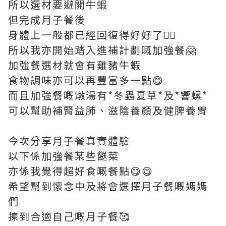
所以選材要避開牛蝦
但完成月子餐後
身體上一般都已經回復得好好了👍🏼
所以我亦開始踏入進補計劃嘅加強餐🤗
加強餐選材就會有雞豬牛蝦
食物調味亦可以再豐富多一點😋
而且加強餐嘅燉湯有*冬蟲夏草*及*響螺*
可以幫助補腎益肺、滋陰養顏及健脾養胃
今次分享月子餐真實體驗
以下係加強餐某些餸菜
亦係我覺得超好食嘅餐點😋😋
希望幫到懷念中及將會選擇月子餐嘅媽媽
們
揀到合適自己嘅月子餐🥰