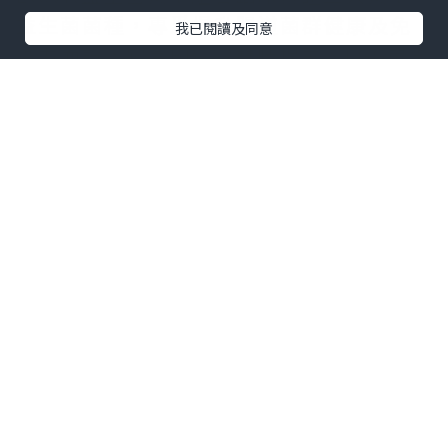
益生菌菌種，專爲提升腸道菌群健康及免
我已閱讀及同意
疫力而設，它含BB-12雙歧桿菌、LGG鼠李
糖乳桿菌、 LA-5嗜酸乳桿菌，好啱媽媽們
🙌🏻
✅加拿大製造 🇨🇦
🔰符合TGA標準
🙌🏻全素營養成分，素食媽媽都食得
揀愛樂維嘅原因，除咗佢係全球銷量No.1^
孕婦營養補充品牌外，仲有科學專研調出
來嘅「孕哺三步曲」，為不同懷孕階段的
婦女量身定製合適的獨特的專屬配方營養
補充品，支持胎兒的健康發育 🔅只需每日
服用1粒愛樂維®主要營養補充劑（Stage 2
愛樂維®DHA配方或Stage 3母乳及產後媽