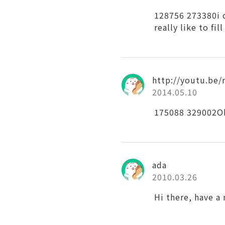
128756 273380i c
really like to fi
http://youtu.be
2014.05.10
175088 329002Oh
ada
2010.03.26
Hi there, have a 