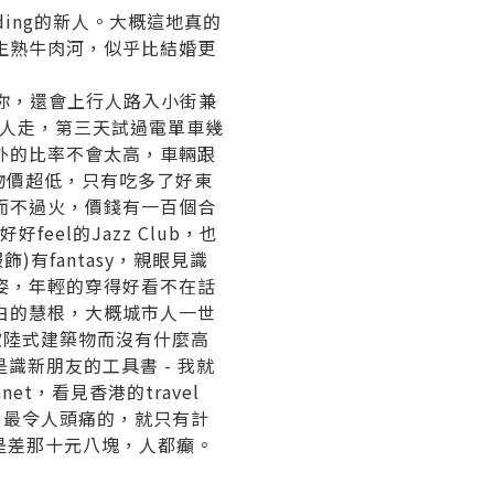
ding的新人。大概這
地真的
生熟牛肉河，似乎比結婚
更
你，還會上行人路入小街
兼
al人走，第三天試過電單
車幾
外的比率不會太高，車輛跟
物價超低
，只有吃多了好東
而不過火，價
錢有一百個合
feel的Jazz Club，也
)有fantasy，親眼
見識
姿，
年輕的穿得好看不在話
白的慧根
，大概城市人一世
有歐陸式建築物而沒有什麼高
，是識新朋友的工具書 - 我就
et，看見香港的travel
，最令人頭痛的，就只有計
是差那十元八塊，人都癲。