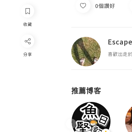
0個讚好
收藏
Escap
喜歡出走
分享
推薦博客