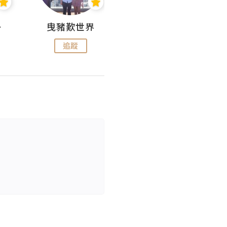
nius
曳豬歎世界
Koalascities (^O^)! @ UTravel
追蹤
追蹤