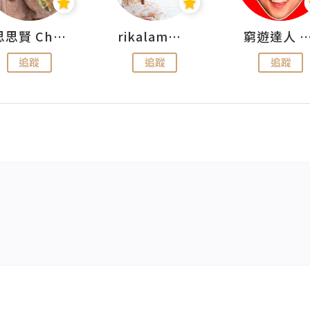
思思賢 ChillMyBabe
rikalammm
窮遊達人 Mr.TravelGe
追蹤
追蹤
追蹤