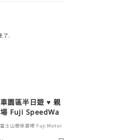
走了.
賽車園區半日遊 ♥ 親
uji SpeedWa
到觀景餐廳邊觀賞賽
士山梗係要嚟 Fuji Motor
距離觀看日本揚名國際的賽車場和珍
觀賞賽車在富士賽道上奔馳好