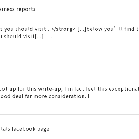
siness reports
 you should visit...</strong> [...]below you’ll find t
 should visit[...]…...
 up for this write-up, I in fact feel this exceptional
ood deal far more consideration. I
tals facebook page