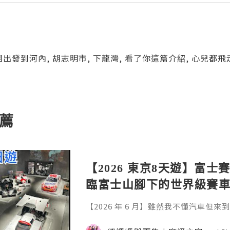
團出發到河內, 胡志明市, 下龍灣, 看了你這篇介紹, 心兒都飛
薦
【2026 東京8天遊】富士
臨富士山腳下的世界級賽車場 F
y。參觀富士賽車博物館。
【2026 年 6 月】雖然我不懂汽車但來到富
車邊嘆午餐
sports Forest 富士賽車園區近
貴賽車在觀景餐廳一邊享用美食，一邊