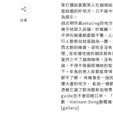
曾打趣說要跟某人在越南結
是結婚的好地方，只不過今
為吸引。
分享
胡志明市最amazing的
幾乎就殺入店舖，好瘋癲。
乎停在腳邊都處變不驚，人
行人壓根兒就是融為一體
西太飽的機會，卻完全沒有
理 ; 坐街邊地道的越菜超
當然少不了越南咖啡。沒有
過，不得不佩服那傳統的智
下，年長的老人家都能穿得
都不了解。
有機會走一趟的
樓大廈的地方， 亂拍一通
憑著它識了歐洲跟新加坡男子數
guide怎不會目瞪口呆。
數 - Vietnam Do
[gallery]