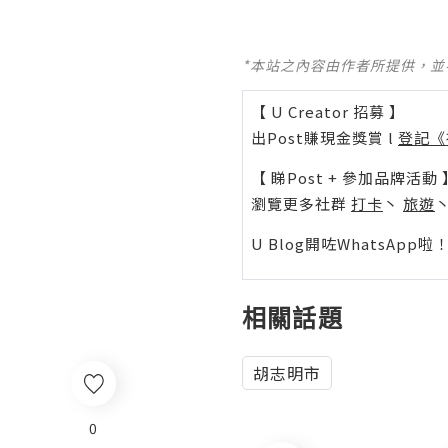
*本站之內容由作者所提供，
【 U Creator 招募 】
出Post賺現金獎賞 l
登記《
【 睇Post + 參加品牌活動 
瀏覽更多社群
打卡
丶
旅遊
U Blog開咗WhatsAp
相關話題
胡志明市
0