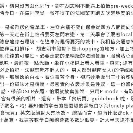
婚，結果沒有跟他同行，卻在胡
志明不斷遇上拍攝pre-wed
時今日，在這裡享受一餐
不得了的法國菜再跑去吃碗地度的
地方，是蟻群般的電單車，左
穿右插不突止還會從四方八面衝向
第一天走在街上怕得要死左閃
右避，第二天學會了跟著loc
總會適應著環境。在這車海
亂得要死的城市，我相信交通意
，並非互相排斥。
胡志明市絕對不是shopping的地方，加上
亂花錢的可能
性。必要走訪的是精緻的法國餐廳，服務貼心
有風味，最好夜一點光顧，坐在小膠櫈
上看人看車，爽死; 還有好好
必要怕肥，法越菜
吃不胖人的。
男人都對越南女人(的傳統服飾
慧 - 那飄逸的白衣、看似覆蓋全身，卻巧妙地露出三寸的腰
出一份韻
味才是精髓。最密實的衣裳才最是性感，這一份留
話，帶部DSLR去罷，怕煩就放棄腳架，
只用P mode，
都會有很美的相片。還有，帶本「食玩買」gui
debook 啦
名。哈! 要知他們拿著的是悶爆的黑紙白字海lonely plan
 「食玩買」英文版絕對大有所為。
總括而言，越南什麼都ok
ng動輒幾十萬算，我這等數學白痴總會數多數少個零
，計大半天還不