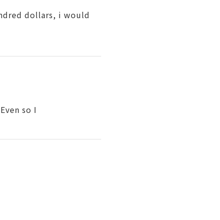
ndred dollars, i would
Even so I