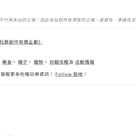
並不代表本站的立場。因此本站對所有博客的立場、真實性、準確性
社群創作有價企劃》
】
丶
美食
丶
親子
丶
寵物
丶
扮靚攻略
及
活動情報
p啦！發掘更多吃喝玩樂資訊！
Follow 我哋
！