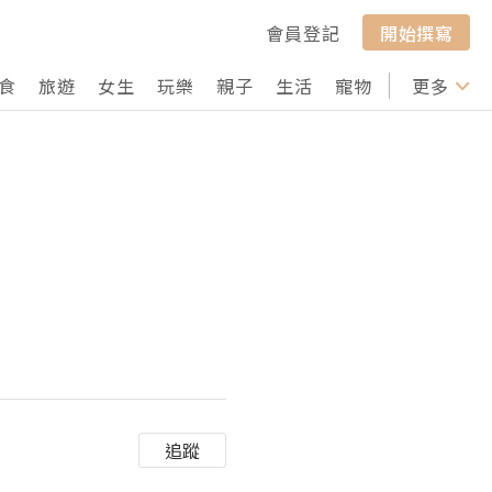
會員登記
開始撰寫
食
旅遊
女生
玩樂
親子
生活
寵物
行山
更多
打卡
追蹤