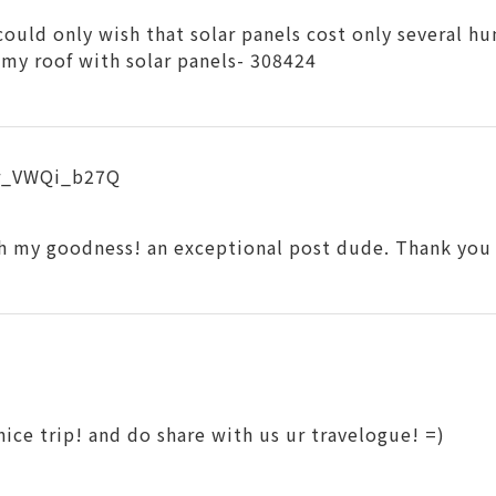
ould only wish that solar panels cost only several hu
ll my roof with solar panels- 308424
/r_VWQi_b27Q
 my goodness! an exceptional post dude. Thank you 
nice trip! and do share with us ur travelogue! =)