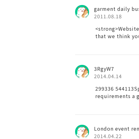
garment daily bu
2011.08.18
<strong>Websites
that we think you
3RgyW7
2014.04.14
299336 544113Spot
requirements a g
London event ren
2014.04.22