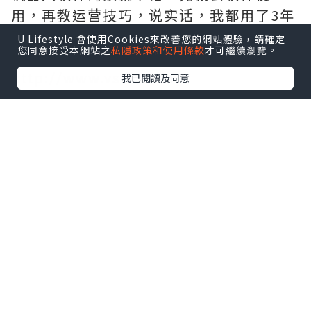
用，再教运营技巧，说实话，我都用了3年
了，一直用的这家软件，服务好，售后有
U Lifestyle 會使用Cookies來改善您的網站體驗，請確定
您同意接受本網站之
私隱政策和使用條款
才可繼續瀏覽。
保证，需要的拿去吧,官网
http://www.vst.tw
我已閱讀及同意