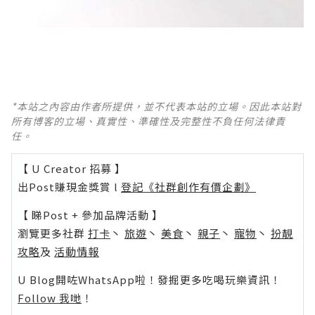
*本站之內容由作者所提供，並不代表本站的立場。因此本站對
所有博客的立場、真實性、準確性及完整性不負任何法律責
任。
【 U Creator 招募 】
出Post賺現金獎賞 l
登記《社群創作有價企劃》
【 睇Post + 參加品牌活動 】
瀏覽更多社群
打卡
丶
旅遊
丶
美食
丶
親子
丶
寵物
丶
扮靚
攻略
及
活動情報
U Blog開咗WhatsApp啦！發掘更多吃喝玩樂資訊！
Follow 我哋
！