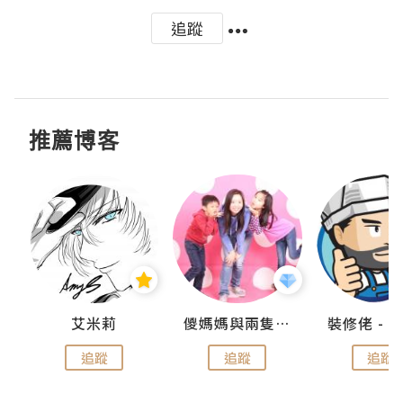
追蹤
推薦博客
點滴
艾米莉
儍媽媽與兩隻小魔怪之家
追蹤
追蹤
追蹤