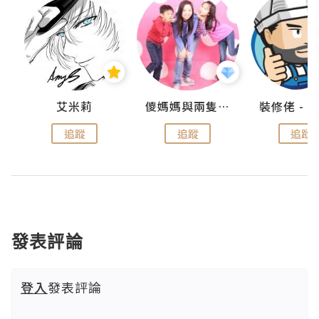
點滴
艾米莉
儍媽媽與兩隻小魔怪之家
追蹤
追蹤
追蹤
發表評論
登入
發表評論