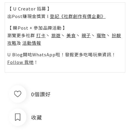
【 U Creator 招募 】
出Post賺現金獎賞 l
登記《社群創作有價企劃》
【 睇Post + 參加品牌活動 】
瀏覽更多社群
打卡
丶
旅遊
丶
美食
丶
親子
丶
寵物
丶
扮靚
攻略
及
活動情報
U Blog開咗WhatsApp啦！發掘更多吃喝玩樂資訊！
Follow 我哋
！
0個讚好
收藏