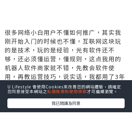
很多网络小白用户不懂如何推广，其实我
刚开始入门的时候也不懂，互联网这块玩
的是技术，玩的是经验，光有软件还不
够，还必须懂运营，懂规则，这点我用的
机器人软件商家就不错，先教会软件使
用，再教运营技巧，说实话，我都用了3年
了，一直用的这家软件，服务好，售后有
U Lifestyle 會使用Cookies來改善您的網站體驗，請確定
您同意接受本網站之
私隱政策和使用條款
才可繼續瀏覽。
保证，需要的拿去吧,官网
http://www.vst.tw
我已閱讀及同意