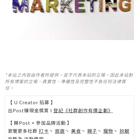
*本站之內容由作者所提供，並不代表本站的立場。因此本站對
所有博客的立場、真實性、準確性及完整性不負任何法律責
任。
【 U Creator 招募 】
出Post賺現金獎賞 l
登記《社群創作有價企劃》
【 睇Post + 參加品牌活動 】
瀏覽更多社群
打卡
丶
旅遊
丶
美食
丶
親子
丶
寵物
丶
扮靚
攻略
及
活動情報