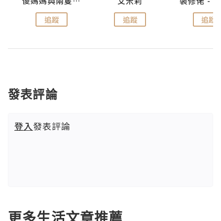
點滴
儍媽媽與兩隻小魔怪之家
艾米莉
追蹤
追蹤
追蹤
發表評論
登入
發表評論
更多生活文章推薦