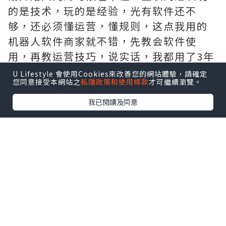
的是技术，玩的是经验，光有软件还不
够，还必须懂运营，懂规则，这点我用的
机器人软件商家就不错，先教会软件使
用，再教运营技巧，说实话，我都用了3年
了，一直用的这家软件，服务好，售后有
U Lifestyle 會使用Cookies來改善您的網站體驗，請確定
您同意接受本網站之
私隱政策和使用條款
才可繼續瀏覽。
保证，需要的拿去吧,官网
http://www.vst.tw
我已閱讀及同意