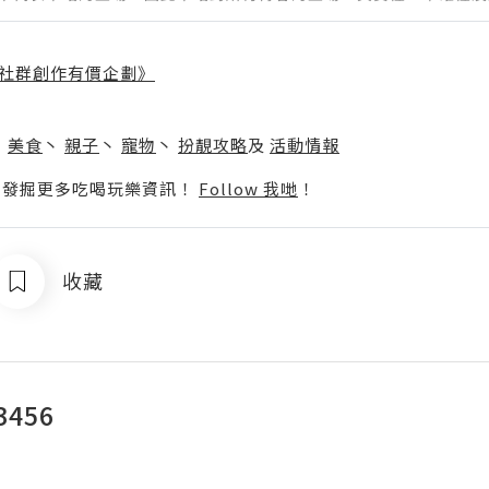
社群創作有價企劃》
】
丶
美食
丶
親子
丶
寵物
丶
扮靚攻略
及
活動情報
p啦！發掘更多吃喝玩樂資訊！
Follow 我哋
！
收藏
3456