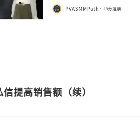
ply/Contact ╰┈➤➤WhatsApp:+1 (
PVASMMPath
48分鐘前
gram: @Pvasmmpath Learn how ag
私信提高销售额（续）