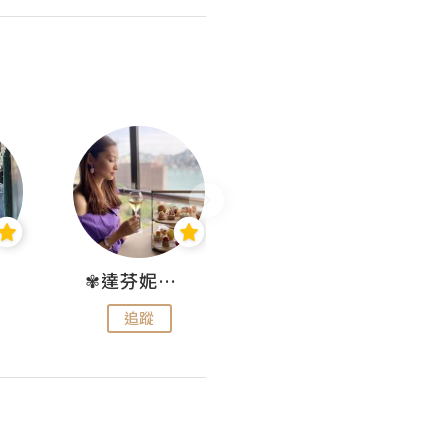
✾達芬妮•愛孩子•愛生活✾
wendysugar享受生活gogogo
追蹤
追蹤