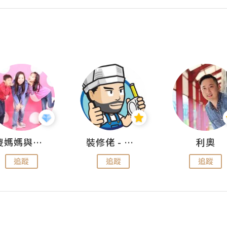
儍媽媽與兩隻小魔怪之家
裝修佬 - 香港一站式網上裝修平台
利奧
追蹤
追蹤
追蹤