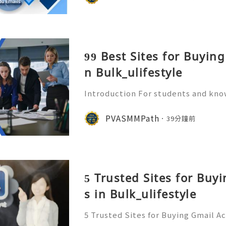
t’s a repository of p
99 Best Sites for Buyin
n Bulk_ulifestyle
Introduction For students and kn
Share method is transformative. In
hting entire pages (which rarely wo
PVASMMPath
39分鐘前
"clip" of knowledge. T
5 Trusted Sites for Buy
s in Bulk_ulifestyle
5 Trusted Sites for Buying Gmail A
ant to more information just con