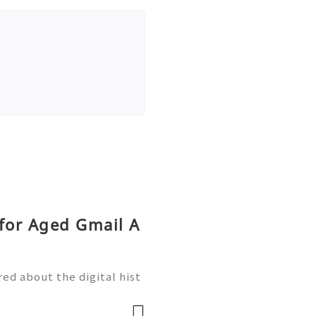
for Aged Gmail A
ed about the digital hist
 you created ten years ag
 than a forgotten inbox; i