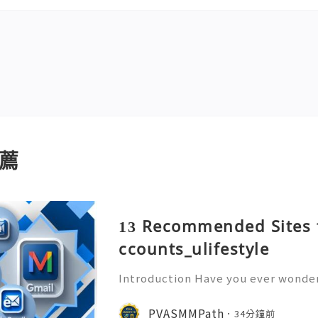
薦
13 Recommended Sites 
ccounts_ulifestyle
Introduction Have you ever wonder
ory sitting inside an email account
o? An old Gmail account is far more
PVASMMPath
34分鐘前