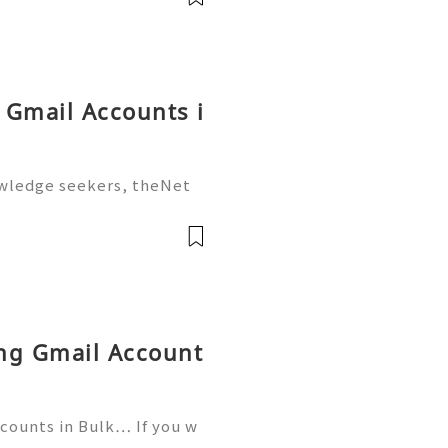
g Gmail Accounts i
owledge seekers, theNet
stead of passively highlig
rks), you actively build a
ing Gmail Account
ccounts in Bulk… If you w
tact now- ╰┈➤24 Hours Re