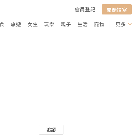
會員登記
開始撰寫
食
旅遊
女生
玩樂
親子
生活
寵物
行山
更多
打卡
追蹤