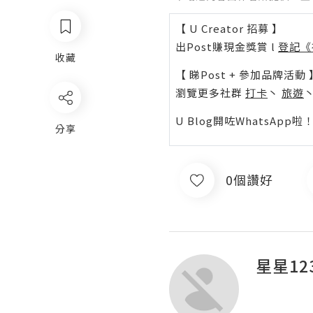
【 U Creator 招募 】
出Post賺現金獎賞 l
登記《
收藏
【 睇Post + 參加品牌活動 
瀏覽更多社群
打卡
丶
旅遊
U Blog開咗WhatsAp
分享
0個讚好
星星12