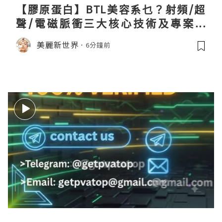
【膠原蛋白】BTL美容系乜？射頻/超
聲/電磁脈衝三大核心技術及專案盤
點！
美麗新世界
6分鐘前