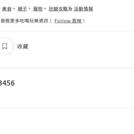
】
丶
美食
丶
親子
丶
寵物
丶
扮靚攻略
及
活動情報
p啦！發掘更多吃喝玩樂資訊！
Follow 我哋
！
收藏
3456