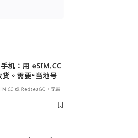
手机：用 eSIM.CC
待收货。需要“当地号
、外卖、客户联
.CC 或 RedteaGO，无需
（明确提供通话短信套
信”（如打车、外卖、客户联
通话短信套餐）。长期多国移动办
Xesim，一次收货长期使用，
tps://esim.redteag