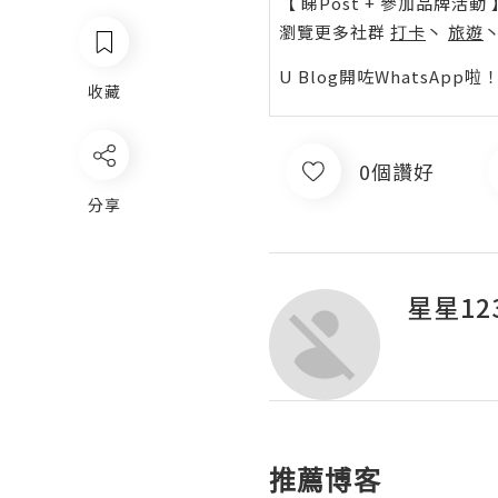
【 睇Post + 參加品牌活動 
瀏覽更多社群
打卡
丶
旅遊
U Blog開咗WhatsAp
收藏
0個讚好
分享
星星12
推薦博客