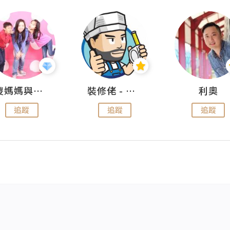
儍媽媽與兩隻小魔怪之家
裝修佬 - 香港一站式網上裝修平台
利奧
追蹤
追蹤
追蹤