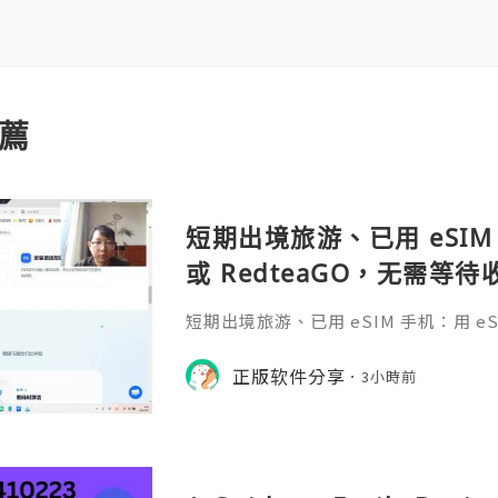
薦
短期出境旅游、已用 eSIM 
或 RedteaGO，无需等
码 + 通话短信”（如打车
短期出境旅游、已用 eSIM 手机：用 eSIM
络）：优先 RedteaGO
等待收货。需要“当地号码 + 通话短
络）：优先 RedteaGO（明确提供
正版软件分享
餐）。长
3小時前
公数字游民，或手机不支持 eSIM：用 
方便在不同国家切换号码与套餐 全球流量卡 ht
o.com/?c=q4apir8k