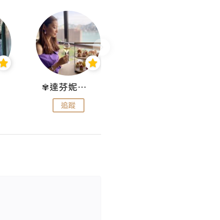
✾達芬妮•愛孩子•愛生活✾
wendysugar享受生活gogogo
追蹤
追蹤