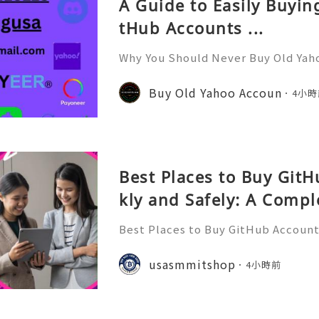
A Guide to Easily Buyi
tHub Accounts ...
Why You Should Never Buy Old Yah
ntinues to be used by millions of 
onal communication, business cor
Buy Old Yahoo Accoun
4小時
ccount recovery. Because of
Best Places to Buy Git
kly and Safely: A Compl
Best Places to Buy GitHub Accounts
mplete Guide GitHub has become o
t platforms for software develope
usasmmitshop
4小時前
s, open-source communities, s