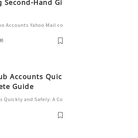
ng Second-Hand Gi
oo Accounts Yahoo Mail co
people worldwide for pers
respondence, and online a
前
Hub Accounts Quic
ete Guide
 Quickly and Safely: A Co
ne of the most importan
rs, programmers, startup