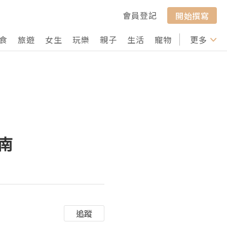
會員登記
開始撰寫
食
旅遊
女生
玩樂
親子
生活
寵物
行山
更多
打卡
指南
追蹤