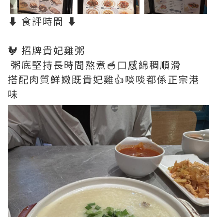
⬇️ 食評時間 ⬇️
🐓 招牌貴妃雞粥
粥底堅持長時間熬煮🥣口感綿稠順滑
搭配肉質鮮嫩既貴妃雞👍啖啖都係正宗港
味