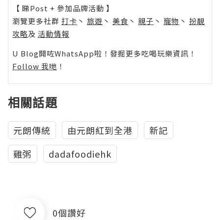
【 睇Post + 參加品牌活動 】
瀏覽更多社群
打卡
丶
旅遊
丶
美食
丶
親子
丶
寵物
丶
扮靚
攻略
及
活動情報
U Blog開咗WhatsApp啦！發掘更多吃喝玩樂資訊！
Follow 我哋
！
相關話題
元朗傳統
由元朗紅到全港
新記
雞粥
dadafoodiehk
0個讚好