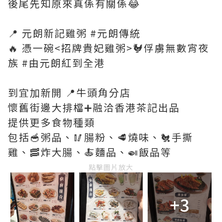
後尾先知原來真係有關係😂
📍 元朗新記雞粥 #元朗傳統
🔥 憑一碗<招牌貴妃雞粥>🐓俘虜無數宵夜
族 #由元朗紅到全港
到宜加新開 📍牛頭角分店
懷舊街邊大排檔➕融洽香港茶記出品
提供更多食物種類
包括🥣粥品、🥢腸粉、🥩燒味、🐔手撕
雞、🥓炸大腸、🍝麵品、🍛飯品等
點擊圖片放大
+3