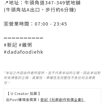
📍地址：牛頭角道347-349號地舖
(牛頭角站A出口，步行約6分鐘)
🈺營業時間：07:00 - 23:45
➖➖➖➖➖➖➖➖➖➖
#新記 #雞粥
#dadafoodiehk
*本站之內容由作者所提供，並不代表本站的立場。因此本站對
所有博客的立場、真實性、準確性及完整性不負任何法律責
任。
【 U Creator 招募 】
出Post賺現金獎賞 l
登記《社群創作有價企劃》