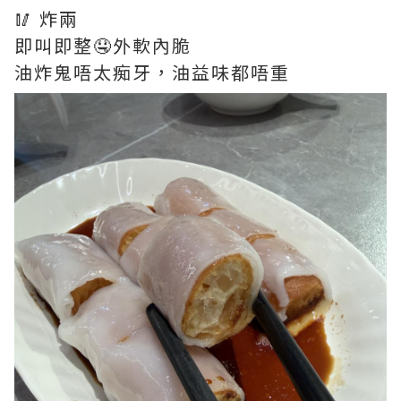
🥢 炸兩
即叫即整🤤外軟內脆
油炸鬼唔太痴牙，油益味都唔重