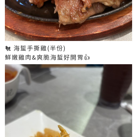
🐔 海蜇手撕雞(半份)
鮮嫩雞肉&爽脆海蜇好開胃👍