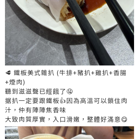
🥩 鐵板美式雜扒 (牛排+豬扒+雞扒+香腸
+煙肉)
聽到滋滋聲已經餓了🤤
据扒一定要跟鐵板👍因為高溫可以鎖住肉
汁，仲有陣陣焦香味
大致肉質厚實，入口滑嫩，整體好滿意😋