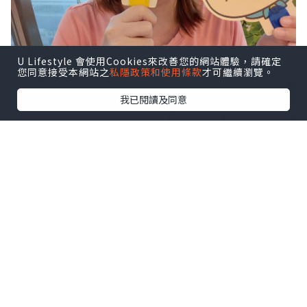
U Lifestyle 會使用Cookies來改善您的網站體驗，請確定
您同意接受本網站之
私隱政策和使用條款
才可繼續瀏覽。
我已閱讀及同意
📅 由 7月23日至9月6日 舉辦《Camem &
Bert's Food Truck》夏日派對！
👍 商場有齊打卡位➕互動遊戲➕市集