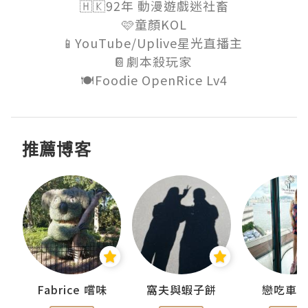
🇭🇰92年 動漫遊戲迷社畜

🩷童顏KOL

📱YouTube/Uplive星光直播主 

📔劇本殺玩家 

🍽️Foodie OpenRice Lv4
推薦博客
Fabrice 嚐味
窩夫與蝦子餅
戀吃車