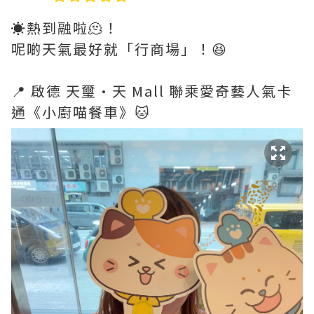
☀️熱到融啦🫠！
呢啲天氣最好就「行商場」！😆
📍 啟德 天璽·天 Mall 聯乘愛奇藝人氣卡
通《小廚喵餐車》🐱