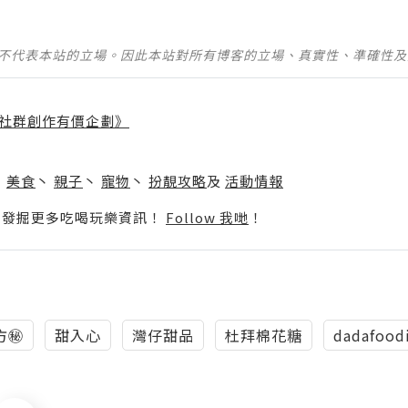
並不代表本站的立場。因此本站對所有博客的立場、真實性、準確性
社群創作有價企劃》
】
丶
美食
丶
親子
丶
寵物
丶
扮靚攻略
及
活動情報
p啦！發掘更多吃喝玩樂資訊！
Follow 我哋
！
㊙️
甜入心
灣仔甜品
杜拜棉花糖
dadafood