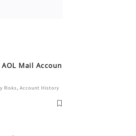
y AOL Mail Accoun
y Risks, Account History
26) 💫💎💲💫🌐✨💎Fast &
💎💲💫🌐✨💎WhatsApp :+1
ram: @usadig