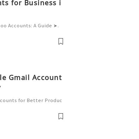
ts for Business i
hoo Accounts: A Guide ➤.
......➤.➤...........➤.➤ 🌿🍁🌿🍁➤.
....➤.➤..........➤.➤......
le Gmail Account
y
counts for Better Produc
✨── 💥──💥──💥── 🎊✨
 to contact us anytime for
available 2