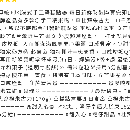
傳統🇭🇰港式手工藝糕點🧁 每日新鮮製造🈵賣完即
牌產品有多款⚪手工糯米糍，🍫杜拜朱古力，◻️千
食之人，所以不時都會研製新糕點😋 🔻私心推薦🔻 
豬腰芒&台灣野生芒果🥭 外皮超薄煙韌，一打開就見
⚪ 外皮煙韌~入面係滿滿既💚開心果醬 口感豐富，少
#獨家秘方㊙️ 必食👍 獨特椰汁➕斑蘭香，口感煙韌Q彈
 再用新鮮雲呢拿籽🫕浸泡7日，經過浸+乾+焗 最後
明寺和菓子 (道明寺櫻餅)🥠 糯米粒粒🫘採用5分割
連🌿櫻花葉一齊食，特別有日本風味~ 🥭芒果卷🫔 
口感煙韌，食落清香😋 ➖➖➖➖➖➖➖➖➖➖ 😋啖
港式甜品靈魂💠 ➖➖➖➖➖➖➖➖➖➖ ⭐最新優惠⭐ 
0送大盒橙朱古力(170g) ⚠️糕點需要即日食⚠️ ⚠️
➖➖➖➖➖➖ 🧁甜入心🥧 📍地址 : 灣仔皇后大道東1
鐘) ➖➖➖➖➖➖➖➖➖➖ #甜入心 #灣仔甜品 #