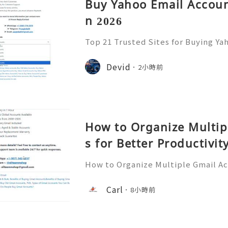
Buy Yahoo Email Accoun
n 2026
Top 21 Trusted Sites for Buying Ya
➤.........➤.➤..........➤.➤...........➤.➤.......
➤ Email: usaglobalit@gmail.com ➤.➤.....
Devid
2小時前
How to Organize Multip
s for Better Productivit
How to Organize Multiple Gmail Ac
tivity 🎊✨💥── 💥── 💥── 🎊
💥 ❓ Have any questions? Feel free
Carl
8小時前
assistance! ➥ Our support team is 