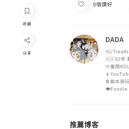
0個讚好
收藏
DADA
IG/Treads 
分享
🇭🇰92年
🩷童顏KOL
📱YouTub
📔劇本殺玩家
🍽️Foodie
推薦博客