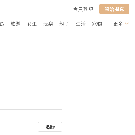
會員登記
開始撰寫
食
旅遊
女生
玩樂
親子
生活
寵物
行山
更多
打卡
追蹤