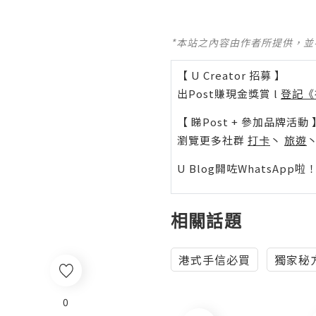
*本站之內容由作者所提供，
【 U Creator 招募 】
出Post賺現金獎賞 l
登記《
【 睇Post + 參加品牌活動 
瀏覽更多社群
打卡
丶
旅遊
U Blog開咗WhatsAp
相關話題
港式手信必買
獨家秘方
0