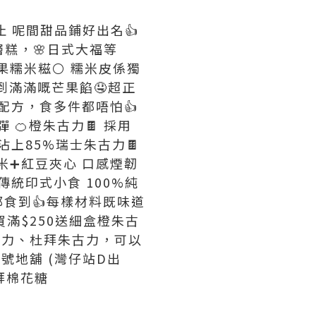
止 呢間甜品鋪好出名👍
層糕，🌸日式大福等
芒果糯米糍⚪ 糯米皮係獨
到滿滿嘅芒果餡🤤超正
甜配方，食多件都唔怕👍
 🍊橙朱古力🍫 採用
沾上85%瑞士朱古力🍫
糯米➕紅豆夾心 口感煙韌
傳統印式小食 100%純
啖都食到👍每樣材料既味道
*買滿$250送細盒橙朱古
橙朱古力、杜拜朱古力，可以
62號地舖 (灣仔站D出
杜拜棉花糖