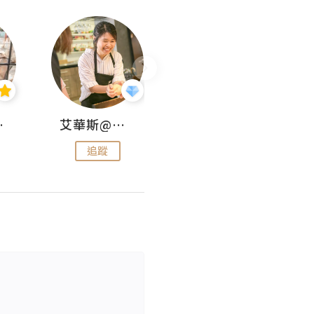
jojo
艾華斯@鄭大小姐工房
KEEP MY FAITH
追蹤
追蹤