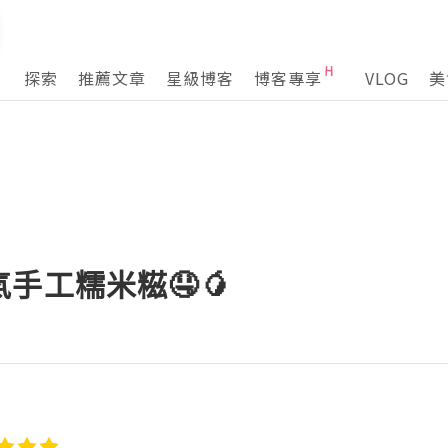
探索
推薦文章
星級博客
博客專享
VLOG
美
手工糯米糍🤤🥭