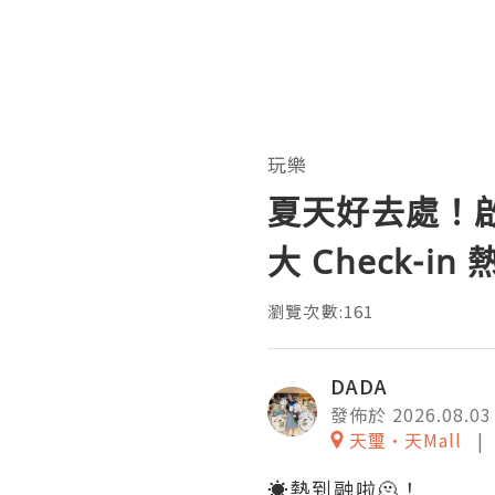
玩樂
夏天好去處！啟德
大 Check-
瀏覽次數:161
DADA
發佈於 2026.08.03
天璽•天Mall
☀️熱到融啦🫠！