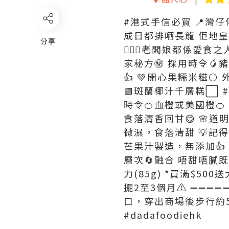
#港式手信必買 📍灣仔
成日都排哂長龍 佢地皇
分享
💁🏻‍♀️老闆娘都係愛
家秘方㊙️ 採用時令
👍 💚開心果糯米糍
🟩斑蘭椰汁千層糕⬜️ 
時令🍊血橙或美國橙🍊
食落清香回甘😋 🌸道
微濕，食落清甜 💡記得
芒果汁製造，無添加👍 
層次🔄融合 唔甜唔膩既
力(85g) *買滿$50
擺2至3個月⚠️ ➖➖➖➖
口，穿出商場後步行約5分
#dadafoodiehk