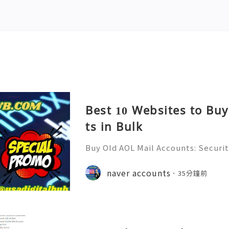
Best 10 Websites to Bu
ts in Bulk
Buy Old AOL Mail Accounts: Securit
& Safe Email Management Guide (20
Reliable 24/7 Customer Support 
naver accounts
35分鐘前
(506) 541-7768 💫💎💲💫🌐✨💎Teleg