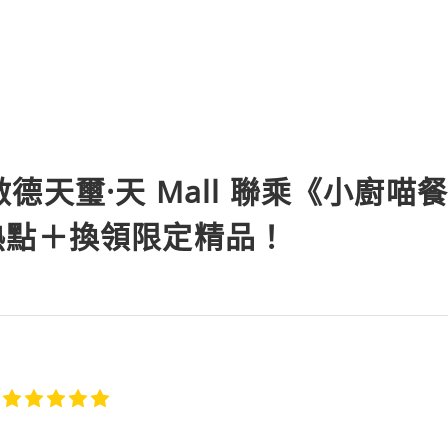
天璽·天 Mall 聯乘《小廚喵餐車
in 熱點＋換領限定精品！