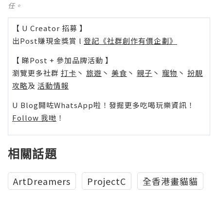
任。
【 U Creator 招募 】
出Post賺現金獎賞 l
登記《社群創作有價企劃》
【 睇Post + 參加品牌活動 】
瀏覽更多社群
打卡
丶
旅遊
丶
美食
丶
親子
丶
寵物
丶
扮靚
攻略
及
活動情報
U Blog開咗WhatsApp啦！發掘更多吃喝玩樂資訊！
Follow 我哋
！
相關話題
ArtDreamers
ProjectC
全香港畫貓貓