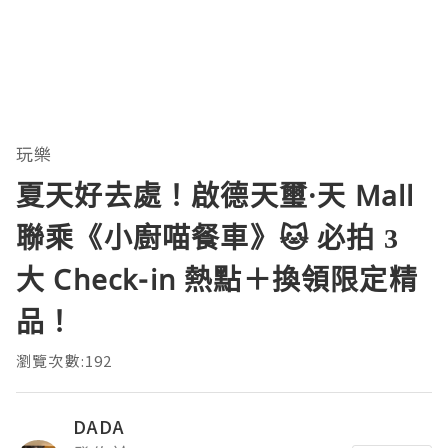
玩樂
夏天好去處！啟德天璽·天 Mall
聯乘《小廚喵餐車》🐱 必拍 3
大 Check-in 熱點＋換領限定精
品！
瀏覽次數:192
DADA