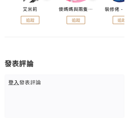
點滴
艾米莉
儍媽媽與兩隻小魔怪之家
追蹤
追蹤
追蹤
發表評論
登入
發表評論