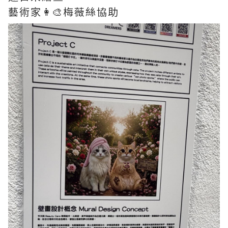
藝術家👩‍🎨梅薇絲協助