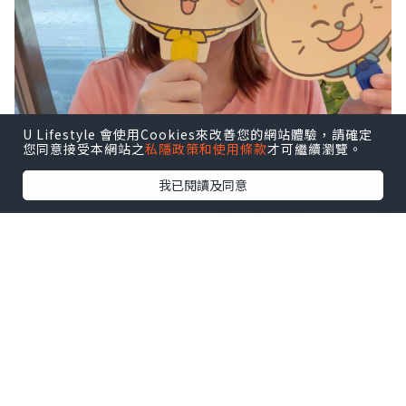
U Lifestyle 會使用Cookies來改善您的網站體驗，請確定
您同意接受本網站之
私隱政策和使用條款
才可繼續瀏覽。
我已閱讀及同意
📅 由 7月23日至9月6日 舉辦《Camem &
Bert's Food Truck》夏日派對！
👍 商場有齊打卡位➕互動遊戲➕市集