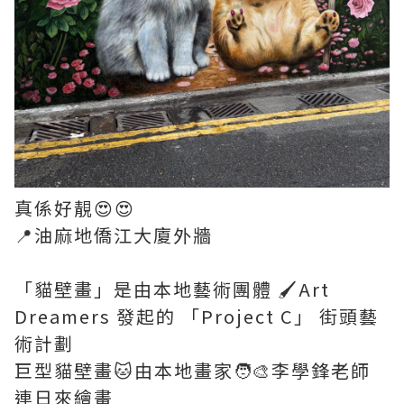
真係好靚😍😍
📍油麻地僑江大廈外牆
「貓壁畫」是由本地藝術團體 🖌️Art
Dreamers 發起的 「Project C」 街頭藝
術計劃
巨型貓壁畫🐱由本地畫家🧑‍🎨李學鋒老師
連日來繪畫