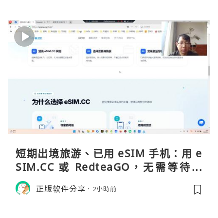
短期出境旅游、已用 eSIM 手机：用 e
SIM.CC 或 RedteaGO，无需等待收
货。需要“当地号码 + 通话短信”（如
正版软件分享
2小時前
打车、外卖、客户联络）：优先 Redt
eaGO（明确提供通话短信套餐）。长