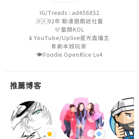
IG/Treads : ad456852

🇭🇰92年 動漫遊戲迷社畜

🩷童顏KOL

📱YouTube/Uplive星光直播主 

📔劇本殺玩家 

🍽️Foodie OpenRice Lv4
推薦博客