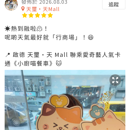
發佈於 2026.08.03
追蹤
天璽•天Mall
☀️熱到融啦🫠！
呢啲天氣最好就「行商場」！😆
📍 啟德 天璽·天 Mall 聯乘愛奇藝人氣卡
通《小廚喵餐車》🐱