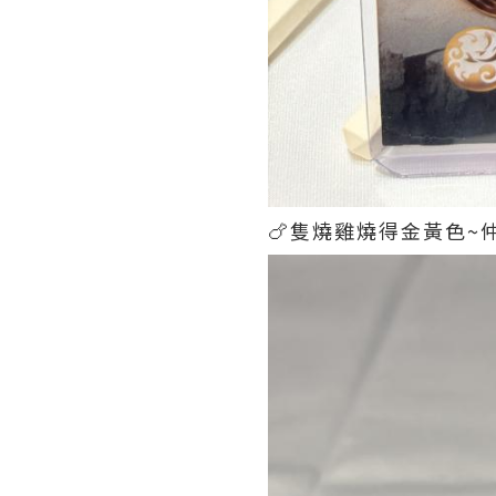
🍗隻燒雞燒得金黃色~仲