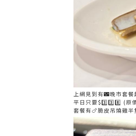
上網見到有🌃晚市套餐超
平日只要$3️⃣3️⃣8️⃣ (原
套餐有🍗脆皮吊燒雞半