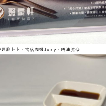
要脆卜卜，食落肉嫩Juicy，唔油膩😋