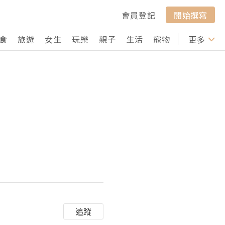
會員登記
開始撰寫
食
旅遊
女生
玩樂
親子
生活
寵物
行山
更多
打卡
追蹤