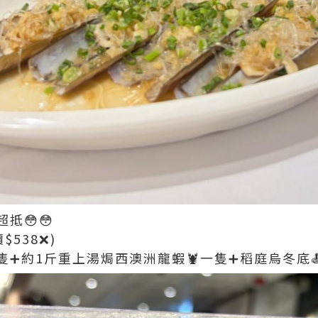
抵😳😳
價$538❌)
隻➕約1斤重上湯焗西澳洲龍蝦🦞一隻➕稻庭烏冬底