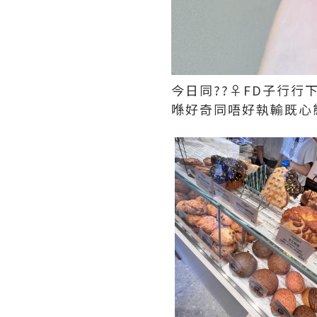
今日同??‍♀️FD子
喺好奇同唔好執輸既心