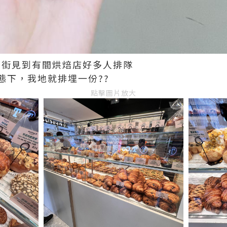
行行下街見到有間烘焙店好多人排隊
態下，我地就排埋一份??
點擊圖片放大