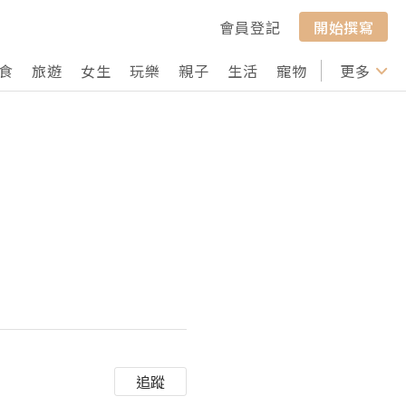
會員登記
開始撰寫
食
旅遊
女生
玩樂
親子
生活
寵物
行山
更多
打卡
追蹤