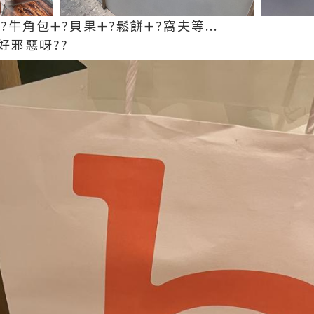
牛角包➕?貝果➕?鬆餅➕?窩夫等...
好邪惡呀??