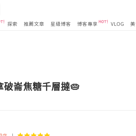
探索
推薦文章
星級博客
博客專享
VLOG
美
👍拿破崙焦糖千層撻🥧
沙咀店