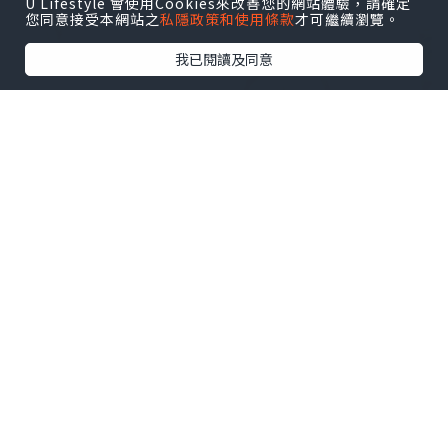
U Lifestyle 會使用Cookies來改善您的網站體驗，請確定
您同意接受本網站之
私隱政策和使用條款
才可繼續瀏覽。
我已閱讀及同意
📅 由 7月23日至9月6日 舉辦《Camem &
Bert's Food Truck》夏日派對！
👍 商場有齊打卡位➕互動遊戲➕市集