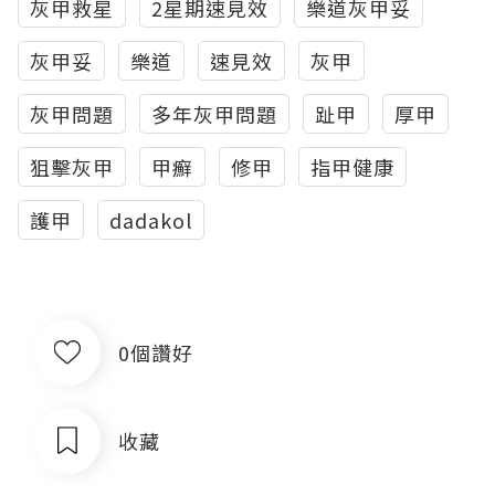
灰甲救星
2星期速見效
樂道灰甲妥
灰甲妥
樂道
速見效
灰甲
灰甲問題
多年灰甲問題
趾甲
厚甲
狙擊灰甲
甲癬
修甲
指甲健康
護甲
dadakol
0個讚好
收藏