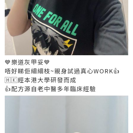
💙樂道灰甲妥💙
唔好睇佢細細枝~親身試過真心WORK👍
🇭🇰經本港大學研發而成
👍配方源自老中醫多年臨床經驗