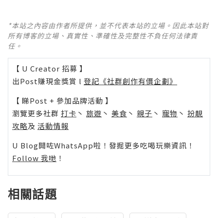
*本站之內容由作者所提供，並不代表本站的立場。因此本站對
所有博客的立場、真實性、準確性及完整性不負任何法律責
任。
【 U Creator 招募 】
出Post賺現金獎賞 l
登記《社群創作有價企劃》
【 睇Post + 參加品牌活動 】
瀏覽更多社群
打卡
丶
旅遊
丶
美食
丶
親子
丶
寵物
丶
扮靚
攻略
及
活動情報
U Blog開咗WhatsApp啦！發掘更多吃喝玩樂資訊！
Follow 我哋
！
相關話題