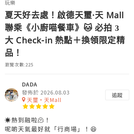
玩樂
夏天好去處！啟德天璽·天 Mall
聯乘《小廚喵餐車》🐱 必拍 3
大 Check-in 熱點＋換領限定精
品！
瀏覽次數:225
DADA
發佈於 2026.08.03
追蹤
天璽•天Mall
☀️熱到融啦🫠！
呢啲天氣最好就「行商場」！😆