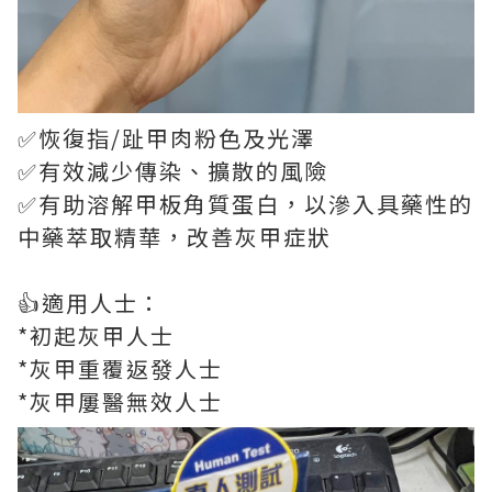
✅恢復指/趾甲肉粉色及光澤
✅有效減少傳染、擴散的風險
✅有助溶解甲板角質蛋白，以滲入具藥性的
中藥萃取精華，改善灰甲症狀
👍適用人士：
*初起灰甲人士
*灰甲重覆返發人士
*灰甲屢醫無效人士