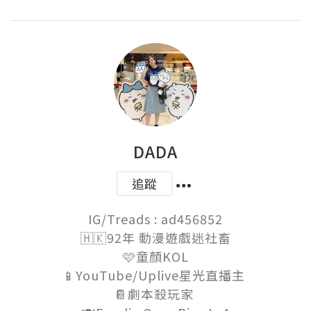
DADA
追蹤
IG/Treads : ad456852

🇭🇰92年 動漫遊戲迷社畜

🩷童顏KOL

📱YouTube/Uplive星光直播主 

📔劇本殺玩家 
