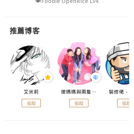
🍽️Foodie OpenRice Lv4
推薦博客
點滴
艾米莉
儍媽媽與兩隻小魔怪之家
追蹤
追蹤
追蹤