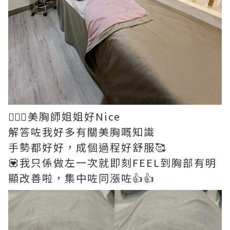
👱🏻‍♀️美胸師姐姐好Nice
解答咗我好多有關美胸嘅知識
手勢都好好，成個過程好舒服🥰
💟我只係做左一次就即刻FEEL到胸部有明
顯改善啦，集中咗同漲咗👍👍