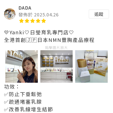
DADA
追蹤
發佈於 2025.04.26
💛Yanki🤍日瑩育乳專門店🤍
全港首創🇯🇵日本NMN豐胸產品療程
點擊圖片放大
功效：
✅防止下垂鬆弛
✅疏通堵塞乳腺
✅改善乳線增生結節