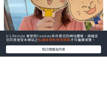
U Lifestyle 會使用Cookies來改善您的網站體驗，請確定
您同意接受本網站之
私隱政策和使用條款
才可繼續瀏覽。
我已閱讀及同意
📅 由 7月23日至9月6日 舉辦《Camem &
Bert's Food Truck》夏日派對！
👍 商場有齊打卡位➕互動遊戲➕市集