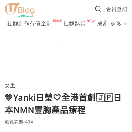
會員登記
社群創作有價企劃
社群熱話
成為U Creato
更多
女生
💛Yanki日瑩🤍全港首創🇯🇵日
本NMN豐胸產品療程
瀏覽次數:434