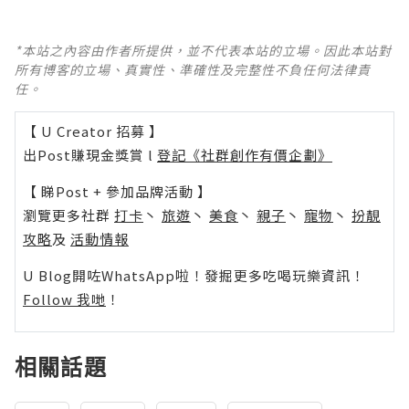
*本站之內容由作者所提供，並不代表本站的立場。因此本站對
所有博客的立場、真實性、準確性及完整性不負任何法律責
任。
【 U Creator 招募 】
出Post賺現金獎賞 l
登記《社群創作有價企劃》
【 睇Post + 參加品牌活動 】
瀏覽更多社群
打卡
丶
旅遊
丶
美食
丶
親子
丶
寵物
丶
扮靚
攻略
及
活動情報
U Blog開咗WhatsApp啦！發掘更多吃喝玩樂資訊！
Follow 我哋
！
相關話題