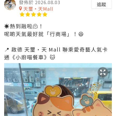
發佈於 2026.08.03
追蹤
天璽•天Mall
☀️熱到融啦🫠！
呢啲天氣最好就「行商場」！😆
📍 啟德 天璽·天 Mall 聯乘愛奇藝人氣卡
通《小廚喵餐車》🐱