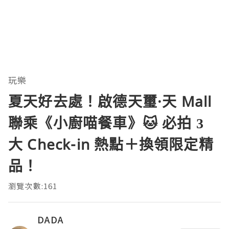
玩樂
夏天好去處！啟德天璽·天 Mall
聯乘《小廚喵餐車》🐱 必拍 3
大 Check-in 熱點＋換領限定精
品！
瀏覽次數:161
DADA