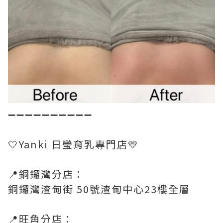
➖➖➖➖➖➖➖➖➖➖
🤍Yanki 日瑩育乳專門店💛
📍銅鑼灣分店：
銅鑼灣渣甸街 50號渣甸中心23樓全層
📍旺角分店：