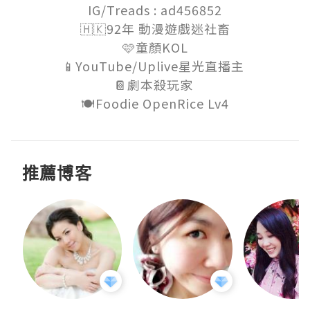
IG/Treads : ad456852

🇭🇰92年 動漫遊戲迷社畜

🩷童顏KOL

📱YouTube/Uplive星光直播主 

📔劇本殺玩家 

🍽️Foodie OpenRice Lv4
推薦博客