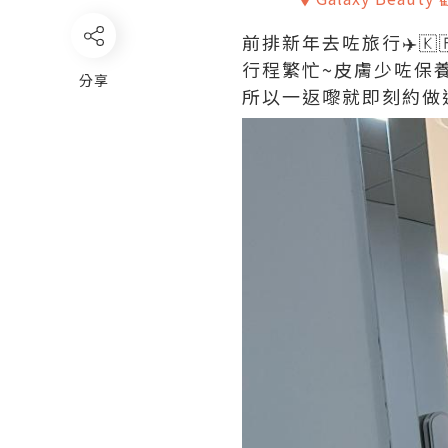
前排新年去咗旅行✈️🇰
行程繁忙~皮膚少咗保
分享
所以一返嚟就即刻約做返個