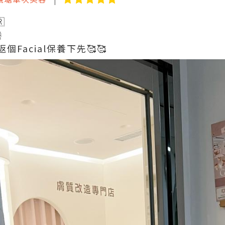

養
Facial保養下先🥰🥰