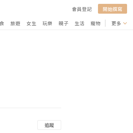
會員登記
開始撰寫
食
旅遊
女生
玩樂
親子
生活
寵物
行山
更多
打卡
追蹤