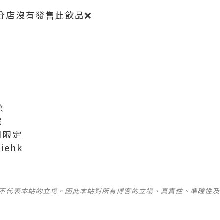
山分店沒有發售此飲品❌
葉
鐵
間限定
iehk
並不代表本站的立場。因此本站對所有博客的立場、真實性、準確性