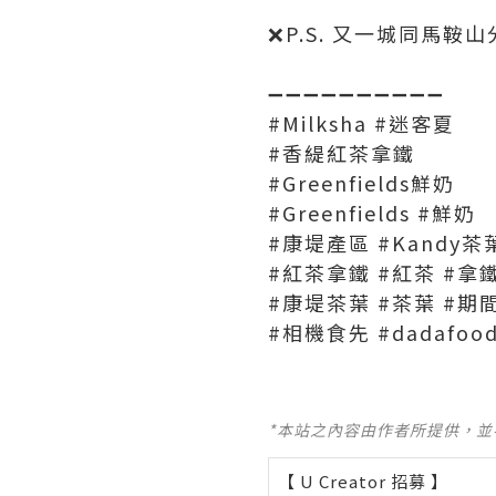
❌P.S. 又一城同馬鞍
➖➖➖➖➖➖➖➖➖➖
#Milksha #迷客夏
#香緹紅茶拿鐵
#Greenfields鮮奶
#Greenfields #鮮奶
#康堤產區 #Kandy茶
#紅茶拿鐵 #紅茶 #拿
#康堤茶葉 #茶葉 #期
#相機食先 #dadafood
*本站之內容由作者所提供，
【 U Creator 招募 】