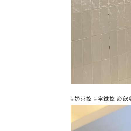
#奶茶控 #拿鐵控 必飲