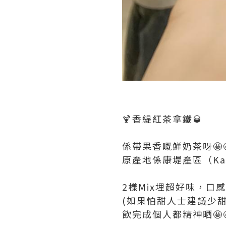
🍹香緹紅茶拿鐵🥃
係帶果香嘅鮮奶茶呀🤩
原產地係康堤產區（Kand
2樣Mix埋超好味，口
(如果怕甜人士建議少甜
飲完成個人都精神晒🤩