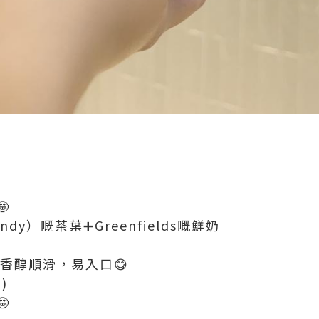

y）嘅茶葉➕Greenfields嘅鮮奶
感香醇順滑，易入口😋
)
