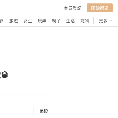
會員登記
開始撰寫
食
旅遊
女生
玩樂
親子
生活
寵物
行山
更多
打卡
🥃
追蹤