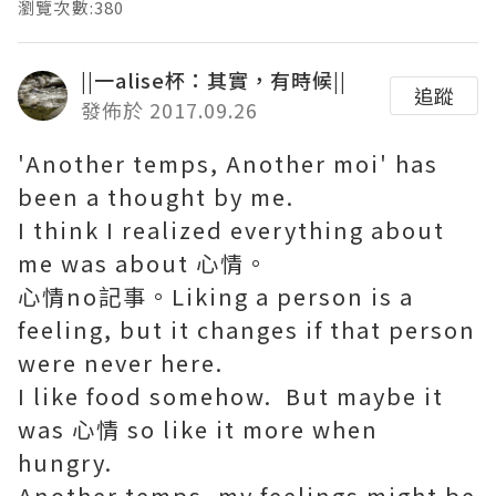
瀏覽次數:380
||一alise杯：其實，有時候||
追蹤
發佈於 2017.09.26
'Another temps, Another moi' has
been a thought by me.
I think I realized everything about
me was about 心情。
心情no記事。Liking a person is a
feeling, but it changes if that person
were never here.
I like food somehow. But maybe it
was 心情 so like it more when
hungry.
Another temps, my feelings might be