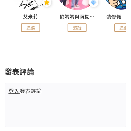
點滴
艾米莉
儍媽媽與兩隻小魔怪之家
追蹤
追蹤
追蹤
發表評論
登入
發表評論