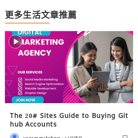
更多生活文章推薦
The 20# Sites Guide to Buying Git
hub Accounts
usasmmitshop
13分鐘前