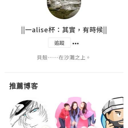
||一alise杯：其實，有時候||
追蹤
貝殼……在沙灘之上。
推薦博客