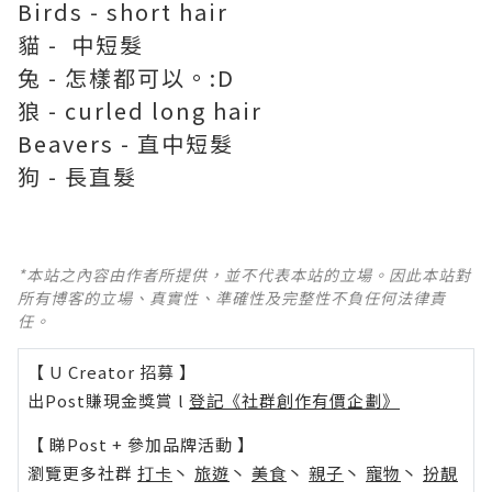
Birds - short hair
貓 - 中短髮
兔 - 怎樣都可以。:D
狼 - curled long hair
Beavers - 直中短髮
狗 - 長直髮
*本站之內容由作者所提供，並不代表本站的立場。因此本站對
所有博客的立場、真實性、準確性及完整性不負任何法律責
任。
【 U Creator 招募 】
出Post賺現金獎賞 l
登記《社群創作有價企劃》
【 睇Post + 參加品牌活動 】
瀏覽更多社群
打卡
丶
旅遊
丶
美食
丶
親子
丶
寵物
丶
扮靚