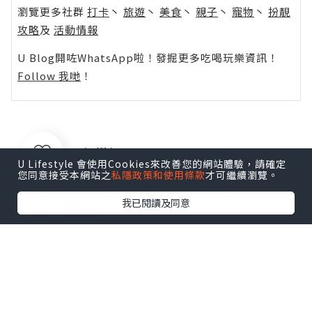
瀏覽更多社群
打卡
丶
旅遊
丶
美食
丶
親子
丶
寵物
丶
扮靚
攻略
及
活動情報
U Blog開咗WhatsApp啦！發掘更多吃喝玩樂資訊！
Follow 我哋
！
0個讚好
U Lifestyle 會使用Cookies來改善您的網站體驗，請確定
您同意接受本網站之
私隱政策和使用條款
才可繼續瀏覽。
我已閱讀及同意
收藏