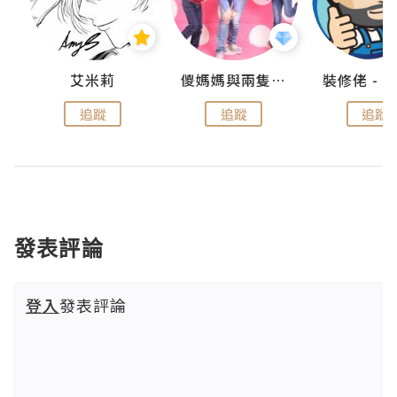
點滴
艾米莉
儍媽媽與兩隻小魔怪之家
追蹤
追蹤
追蹤
發表評論
登入
發表評論