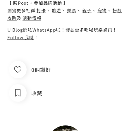
【 睇Post + 參加品牌活動 】
瀏覽更多社群
打卡
丶
旅遊
丶
美食
丶
親子
丶
寵物
丶
扮靚
攻略
及
活動情報
U Blog開咗WhatsApp啦！發掘更多吃喝玩樂資訊！
Follow 我哋
！
0個讚好
收藏