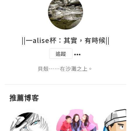
||一alise杯：其實，有時候||
追蹤
貝殼……在沙灘之上。
推薦博客