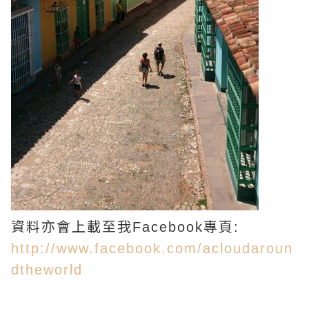
資料亦會上載至我
專頁
Facebook
:
http://www.facebook.com/acloudaroun
dtheworld