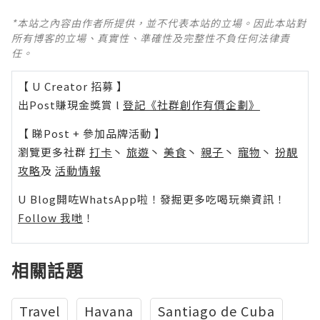
*本站之內容由作者所提供，並不代表本站的立場。因此本站對
所有博客的立場、真實性、準確性及完整性不負任何法律責
任。
【 U Creator 招募 】
出Post賺現金獎賞 l
登記《社群創作有價企劃》
【 睇Post + 參加品牌活動 】
瀏覽更多社群
打卡
丶
旅遊
丶
美食
丶
親子
丶
寵物
丶
扮靚
攻略
及
活動情報
U Blog開咗WhatsApp啦！發掘更多吃喝玩樂資訊！
Follow 我哋
！
相關話題
Travel
Havana
Santiago de Cuba