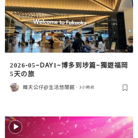
2026-05~DAY1~博多到埗篇~獨遊福岡
5天の旅
晴天公仔@生活悠閒館
3小時前