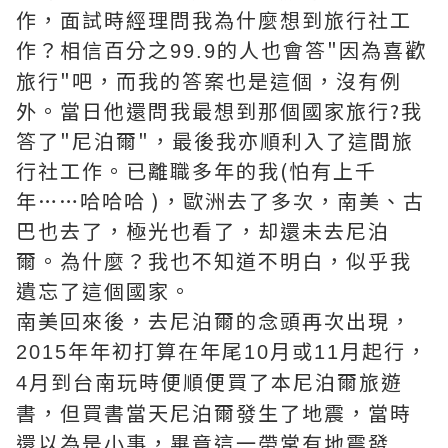
作，面試時經理問我為什麼想到旅行社工
作？相信百分之
的人也會答"因為喜歡
99.9
旅行"吧，而我的答案也是這個，沒有例
外。當日他還問我最想到那個國家旅行?我
答了"尼泊爾"，最後我亦順利入了這間旅
行社工作。已離職多年的我(怕有上千
年……哈哈哈 )，歐洲去了多次，南美、古
巴也去了，極光也看了，却還未去尼泊
爾。為什麼？我也不知道不明白，似乎我
遺忘了這個國家。
南美回來後，去尼泊爾的念頭再次出現，
年年初打算在年尾
月或
月起行，
2015
10
11
月到台南玩時便順便買了本尼泊爾旅遊
4
書，但買書當天尼泊爾發生了地震，當時
還以為是小事，畢竟這一帶常有地震發