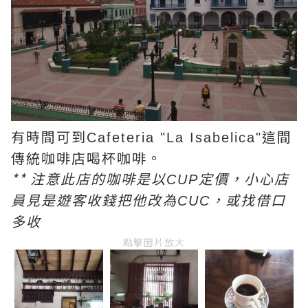
有時間可到
這間
Cafeteria "La Isabelica"
傳統咖啡店喝杯咖啡。
** 注意此店的咖啡是以
定價，小心店
CUP
員見是遊客收錢把他改為
，或找借口
CUC
多收
點擊圖片放大