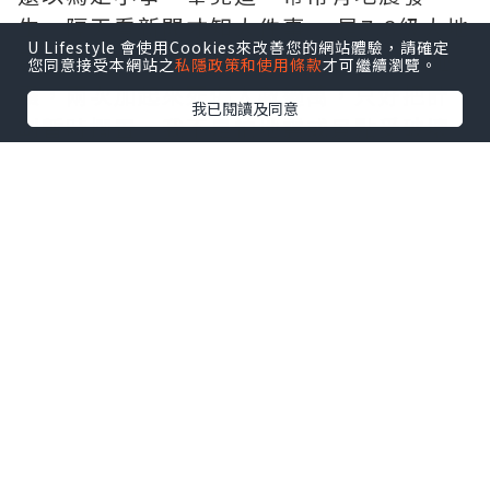
生。隔天看新聞才知大件事 ，是
級大地
7.8
U Lifestyle 會使用Cookies來改善您的網站體驗，請確定
震，死傷無數，接着5月又再發生
級地
7.3
您同意接受本網站之
私隱政策和使用條款
才可繼續瀏覽。
震，兩次加起來死傷人數過萬，只好把計
我已閱讀及同意
劃暫時擱置。我不是怕地震或景點受破壞
沒什麼好看，而是怕妨礙當地重建，尼泊
爾不是一個富庶的國家，物資短缺，人家
趕着重建，那有時間招待外人，這時並不
是一個適合旅行的時候，留待明年再算
吧。
年
月，腦裡又浮現去尼泊爾行山的
2016
2
念頭，便拿出旅遊書來研究一下行程，當
天尼泊爾就有飛機失事，有一名香港人罹
難，好邪 ，其實只是隨意的寫下行程，仍
未決定是否今年去，可能個天都不想我
去，只好把書放回書櫃，不去惹它。