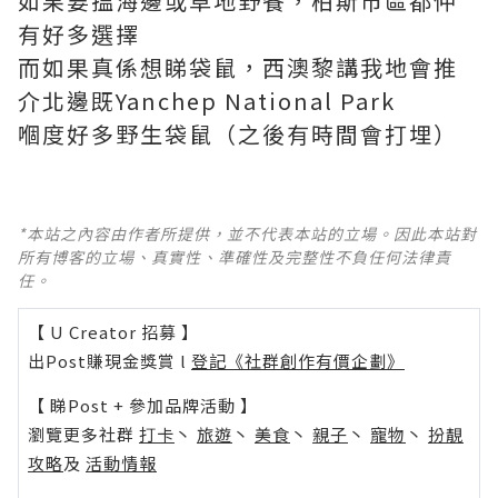
如果要搵海邊或草地野餐，柏斯市區都仲
有好多選擇
而如果真係想睇袋鼠，西澳黎講我地會推
介北邊既Yanchep National Park
嗰度好多野生袋鼠（之後有時間會打埋）
*本站之內容由作者所提供，並不代表本站的立場。因此本站對
所有博客的立場、真實性、準確性及完整性不負任何法律責
任。
【 U Creator 招募 】
出Post賺現金獎賞 l
登記《社群創作有價企劃》
【 睇Post + 參加品牌活動 】
瀏覽更多社群
打卡
丶
旅遊
丶
美食
丶
親子
丶
寵物
丶
扮靚
攻略
及
活動情報