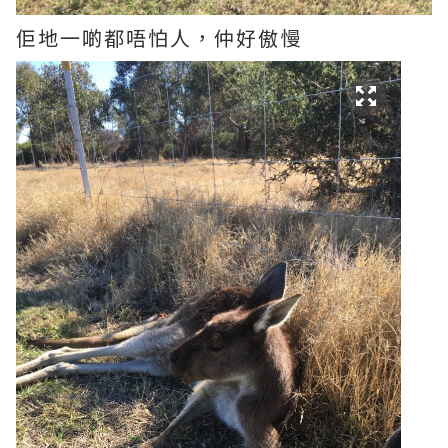
佢地一啲都唔怕人，仲好傲慢