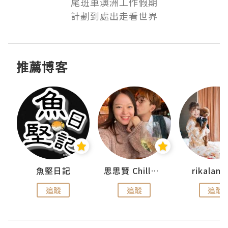
尾班車澳洲工作假期

計劃到處出走看世界
推薦博客
urnal
魚堅日記
思思賢 ChillMyBabe
rikala
追蹤
追蹤
追蹤