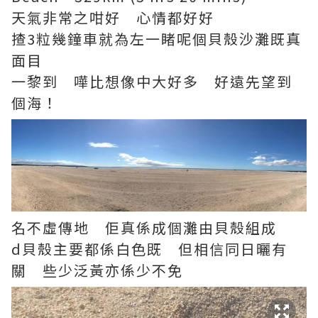
天氣非常之咁好 心情都好好
揸3粒幾鐘車就為左一睹呢個貝殼沙灘既真
面目
一黎到 嘩比想像中大好多 好遠先望到
個海！
名不虛傳地 佢真係成個灘由貝殼組成
d貝殼主要都係白色既 但相信同日曬有
關 些少泛黃亦係少不免