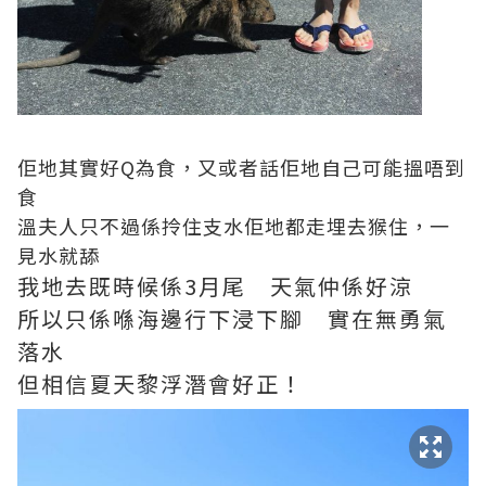
佢地其實好Q為食，又或者話佢地自己可能搵唔到
食
溫夫人只不過係拎住支水佢地都走埋去猴住，一
見水就舔
我地去既時候係3月尾 天氣仲係好涼
所以只係喺海邊行下浸下腳 實在無勇氣
落水
但相信夏天黎浮潛會好正！