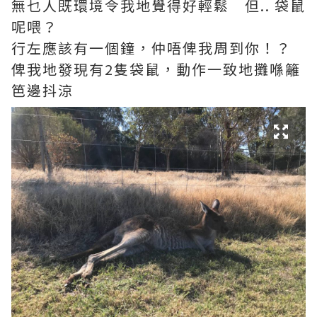
無乜人既環境令我地覺得好輕鬆 但.. 袋鼠
呢喂？
行左應該有一個鐘，仲唔俾我周到你！？
俾我地發現有2隻袋鼠，動作一致地攤喺籬
笆邊抖涼