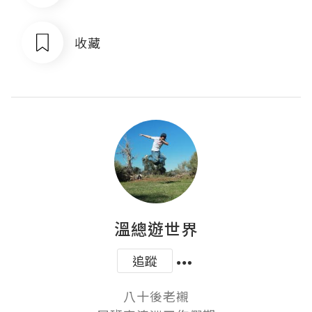
收藏
溫總遊世界
追蹤
八十後老襯
