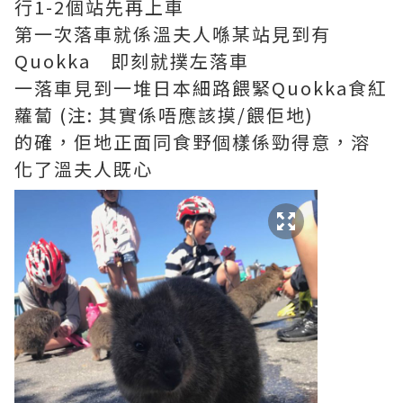
行1-2個站先再上車
第一次落車就係溫夫人喺某站見到有
Quokka 即刻就撲左落車
一落車見到一堆日本細路餵緊Quokka食紅
蘿蔔 (注: 其實係唔應該摸/餵佢地)
的確，佢地正面同食野個樣係勁得意，溶
化了溫夫人既心