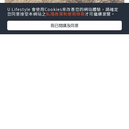
U Lifestyle 會使用Cookies來改善您的網站體驗，請確定
您同意接受本網站之
私隱政策和使用條款
才可繼續瀏覽。
我已閱讀及同意
畢竟全地都係貝殼 所以腳皮無返d厚度既人都建
議唔好除拖鞋！
要落水喇 d水係勁清同勁淺水
我地明明已經行到好入 d水位都依然係咁
淺