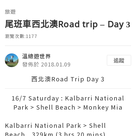
旅遊
尾班車西北澳Road trip – Day 3
瀏覽次數:1177
溫總遊世界
追蹤
發佈於 2018.01.09
西北澳Road Trip Day 3
16/7 Saturday : Kalbarri National
Park > Shell Beach > Monkey Mia
Kalbarri National Park > Shell
Beach 329km (3 hrs 20 mins)