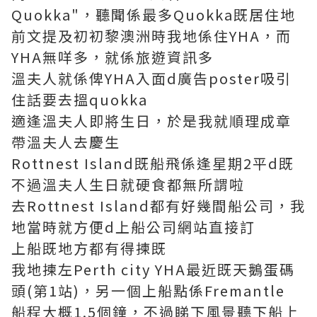
Quokka"，聽聞係最多Quokka既居住地
前文提及初初黎澳洲時我地係住YHA，而
YHA無咩多，就係旅遊資訊多
溫夫人就係俾YHA入面d廣告poster吸引
住話要去搵quokka
適逢溫夫人即將生日，於是我就順理成章
帶溫夫人去慶生
Rottnest Island既船飛係逢星期2平d既
不過溫夫人生日就硬食都無所謂啦
去Rottnest Island都有好幾間船公司，我
地當時就方便d上船公司網站直接訂
上船既地方都有得揀既
我地揀左Perth city YHA最近既天鵝蛋碼
頭(第1站)，另一個上船點係Fremantle
船程大概1.5個鐘，不過睇下風景聽下船上