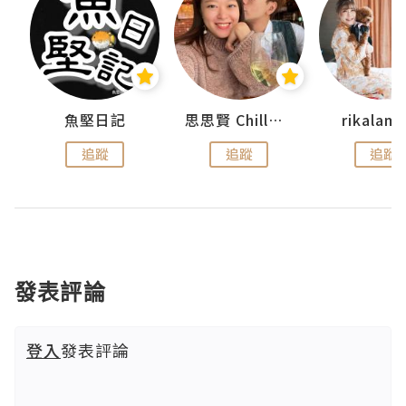
urnal
魚堅日記
思思賢 ChillMyBabe
rikala
追蹤
追蹤
追蹤
發表評論
登入
發表評論