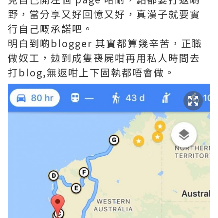
野，當分享又好回憶又好，真漢子就要實
行自己嘅承諾吧。
明白到啲blogger 其實都算幾辛苦，正職
做奴工，攰到成隻喪屍咁再用私人時間去
打blog,無返咁上下固執都唔會做。