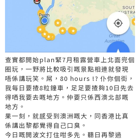
查實都開始plan緊7月租露營車上北面兜個
圈玩，一野將比較吸引嘅景點相連就發現
唔係講玩笑。屌，80 hours !? 仆你個街，
我每日要揸8粒鐘車，足足要揸夠10日先去
得哂我要去嘅地方。仲要只係西澳北部嘅
地方。
果一刻，就感受到澳洲嘅大，同香港比真
係講出黎都覺得自己口臭。
今日嘅開波文打住咁多先。聽日再黎過