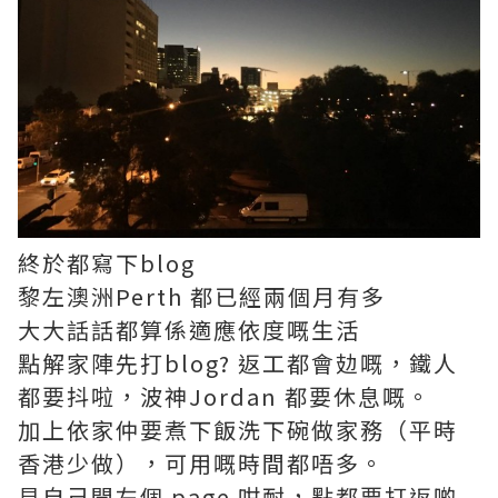
終於都寫下blog
黎左澳洲Perth 都已經兩個月有多
大大話話都算係適應依度嘅生活
點解家陣先打blog? 返工都會攰嘅，鐵人
都要抖啦，波神Jordan 都要休息嘅。
加上依家仲要煮下飯洗下碗做家務（平時
香港少做），可用嘅時間都唔多。
見自己開左個 page 咁耐，點都要打返啲