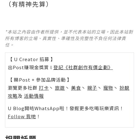
（有精神先算）
*本站之內容由作者所提供，並不代表本站的立場。因此本站對
所有博客的立場、真實性、準確性及完整性不負任何法律責
任。
【 U Creator 招募 】
出Post賺現金獎賞 l
登記《社群創作有價企劃》
【 睇Post + 參加品牌活動 】
瀏覽更多社群
打卡
丶
旅遊
丶
美食
丶
親子
丶
寵物
丶
扮靚
攻略
及
活動情報
U Blog開咗WhatsApp啦！發掘更多吃喝玩樂資訊！
Follow 我哋
！