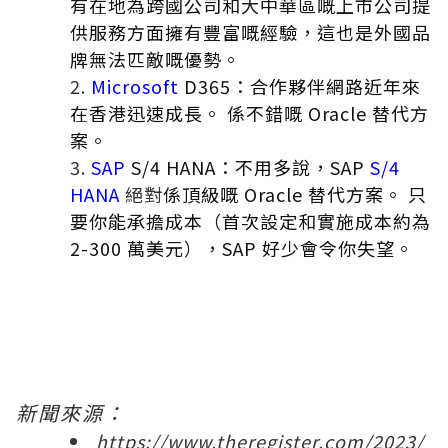
有在地為跨國公司和大中華區
嘅
上市公司提
供服務方面擁有豐富
嘅
經驗，這也是外國品
牌無法匹敵
嘅
優勢。
Microsoft
D365：合作夥伴網路近年來
在香港迅速成長。 係不錯
嘅
Oracle 替代方
案。
SAP
S/4 HANA：不用多說，SAP
S/4
HANA
絕對
係頂級
嘅
Oracle 替代方案。 只
要你能承擔成本（首次設定和實施成本約為
2-300 萬美元），SAP 好少會令你失望。
新聞來源：
https://www.theregister.com/2023/