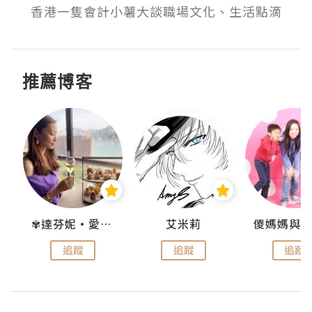
香港一隻會計小薯大談職場文化、生活點滴
推薦博客
點滴
✾達芬妮•愛孩子•愛生活✾
艾米莉
追蹤
追蹤
追蹤