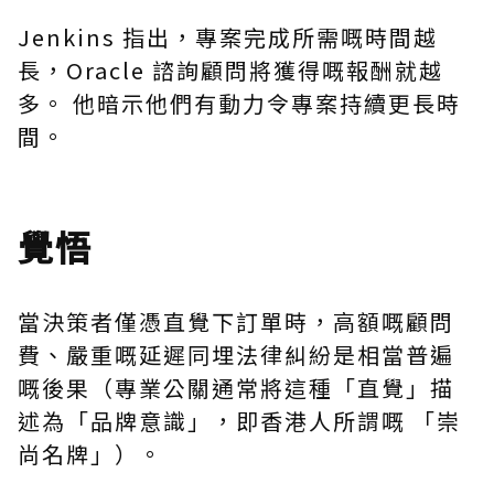
Jenkins 指出，專案完成所需
嘅
時間越
長，Oracle 諮詢顧問將獲得
嘅
報酬就越
多。 他暗示他們有動力令專案持續更長時
間。
覺悟
當決策者僅憑直覺下訂單時，高額
嘅
顧問
費、嚴重
嘅
延遲
同埋
法律糾紛是相當普遍
嘅
後果（專業公關通常將這種「直覺」描
述為「品牌意識」，即香港人所謂
嘅
「崇
尚名牌」）。