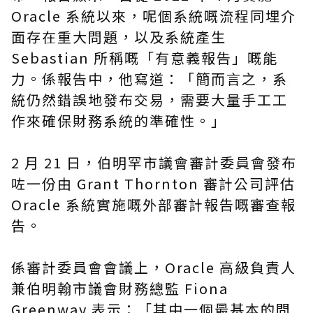
Oracle 系統以來，呢個系統
嘅
流程
同埋
介
面存在重大問題，以及系統產生
Sebastian 所稱
嘅
「有意義報告」
嘅
能
力。係報告中，他寫道：「簡而言之，系
統仍然錯誤地發布交易，需要大量手工工
作來確保財務系統
的
準確性。」
2 月 21 日，伯明罕市議會審計委員會發布
咗一份由 Grant Thornton 審計公司評估
Oracle 系統實施嘅外部審計報告
嘅
審查報
告。
係審計委員會會議上，Oracle 高級負責人
兼伯明翰市議會財務總監 Fiona
Greenway 表示：「其中一個最基本的問