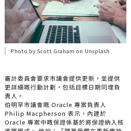
Photo by
Scott Graham
on
Unsplash
審計委員會要求市議會提供更新，並提供
更詳細
嘅
行動計劃，包括目標日期
同埋
負
責人。
伯明罕市議會
嘅
Oracle 專案負責人
Philip Macpherson 表示，內建於
Oracle 專案中
嘅
保證係基於將保證納入核
准
嘅
模式。 他說：「隨著我們在重新實施