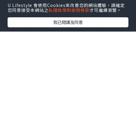
U Lifestyle 會使用Cookies來改善您的網站體驗，請確定
您同意接受本網站之
私隱政策和使用條款
才可繼續瀏覽。
我已閱讀及同意
就聽以前同事講，有間Accounting Firm
個Digital Transformation都被「勸退」
咗啦。咁我唔知係大部分搬曬去日本做，
還是全部都轉曬去日本啦。但都明顯睇到