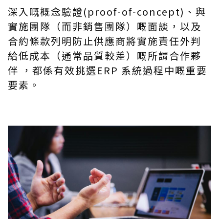
深入
嘅
概念驗證(proof-of-concept)、與
實施團隊（而非銷售團隊）
嘅
面談，以及
合約條款列明防止供應商將實施責任外判
給低成本（通常品質較差）
嘅
所謂合作夥
伴 ，都係有效挑選ERP 系統過程中
嘅
重要
要素。