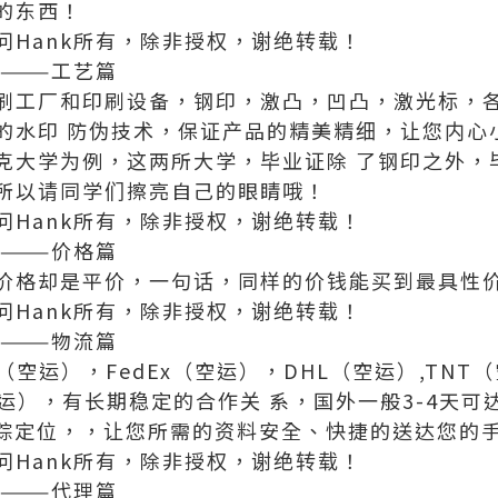
的东西！
问Hank所有，除非授权，谢绝转载！
———工艺篇
刷工厂和印刷设备，钢印，激凸，凹凸，激光标，
的水印 防伪技术，保证产品的精美精细，让您内心
克大学为例，这两所大学，毕业证除 了钢印之外，
所以请同学们擦亮自己的眼睛哦！
问Hank所有，除非授权，谢绝转载！
———价格篇
价格却是平价，一句话，同样的价钱能买到最具性
问Hank所有，除非授权，谢绝转载！
———物流篇
（空运），FedEx（空运），DHL（空运）,TNT
运），有长期稳定的合作关 系，国外一般3-4天
上追踪定位，，让您所需的资料安全、快捷的送达您的
问Hank所有，除非授权，谢绝转载！
———代理篇