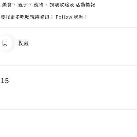
丶
美食
丶
親子
丶
寵物
丶
扮靚攻略
及
活動情報
p啦！發掘更多吃喝玩樂資訊！
Follow 我哋
！
收藏
215