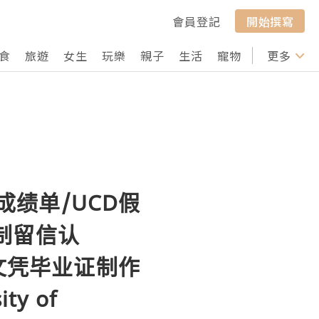
會員登記
開始撰寫
食
旅遊
女生
玩樂
親子
生活
寵物
行山
更多
打卡
D成绩单/UCD假
制留信认
文凭毕业证制作
y of