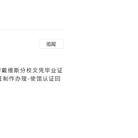
追蹤
州大学戴维斯分校文凭毕业证
证制作办理-使馆认证回