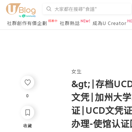
社群創作有價企劃
社群熱話
成為U Creator
女生
&gt;|存档UC
文凭|加州大
0
0
证|UCD文凭
办理-使馆认证回
收藏
收藏