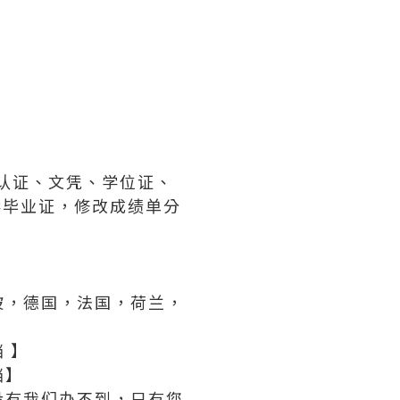
历认证、文凭、学位证、
大学毕业证，修改成绩单分
坡，德国，法国，荷兰，
 】
档】
，没有我们办不到，只有您