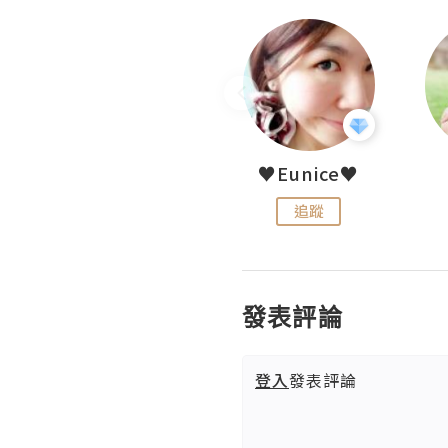
LoveCath 夏沫
♥Eunice♥
追蹤
追蹤
發表評論
登入
發表評論