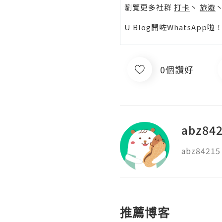
瀏覽更多社群
打卡
丶
旅遊
U Blog開咗WhatsAp
0個讚好
abz84
abz84215
推薦博客