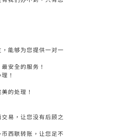
友，能够为您提供一对一
，最安全的服务！
办理！
！
完美的处理！
面交易，让您没有后顾之
外币西联转账，让您足不