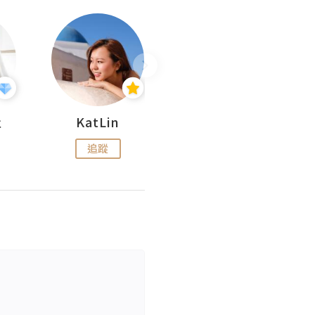
杜
KatLin
Missmiki 米奇小姐
追蹤
追蹤