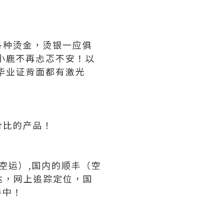
各种烫金，烫银一应俱
小鹿不再忐忑不安！以
毕业证背面都有激光
价比的产品！
（空运）,国内的顺丰（空
可达，网上追踪定位，国
手中！