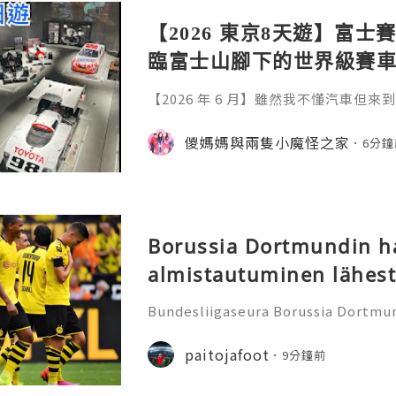
【2026 東京8天遊】富士
臨富士山腳下的世界級賽車場 F
y。參觀富士賽車博物館。
【2026 年 6 月】雖然我不懂汽車但來到富
車邊嘆午餐
sports Forest 富士賽車園區近
貴賽車在觀景餐廳一邊享用美食，一邊
儍媽媽與兩隻小魔怪之家
6分鐘
運的話仲可以看到富士山 ~~位於靜岡縣
uji Motorsports Forest裡面有 F
Fuji Motorsp
Borussia Dortmundin h
almistautuminen lähest
Bundesliigaseura Borussia Dortmun
en 2026/27 harjoituskauden valmis
a uuden kauden pelipaitoja jalkapa
paitojafoot
9分鐘前
ukkueella on kuusi lämmitt