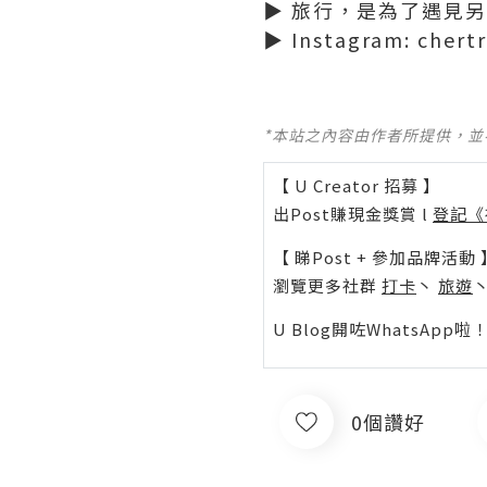
▶ 旅行，是為了遇見另
▶ Instagram: chertr
*本站之內容由作者所提供，
【 U Creator 招募 】
出Post賺現金獎賞 l
登記《
【 睇Post + 參加品牌活動 
瀏覽更多社群
打卡
丶
旅遊
U Blog開咗WhatsAp
0個讚好