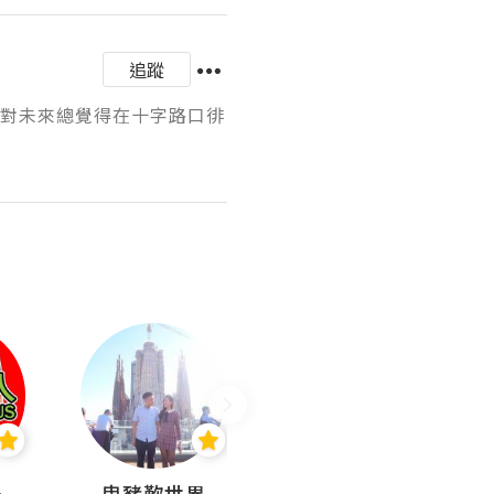
追蹤
面對未來總覺得在十字路口徘
nius
曳豬歎世界
Koalascities (^O^)! @ UTravel