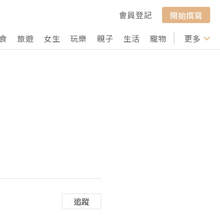
會員登記
開始撰寫
食
旅遊
女生
玩樂
親子
生活
寵物
行山
更多
打卡
追蹤