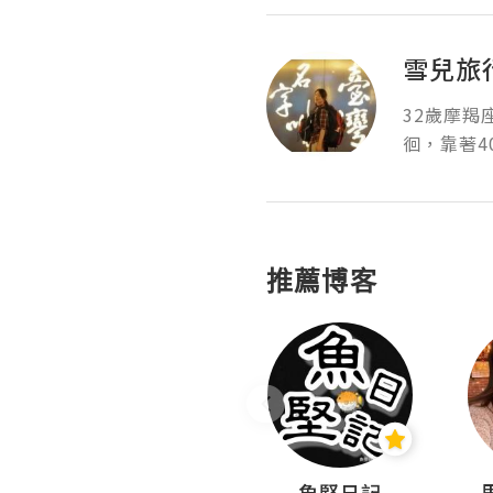
雪兒旅行 
32歲摩
徊，靠著4
推薦博客
沙米旅行手帖 Somewhere Journal
魚堅日記