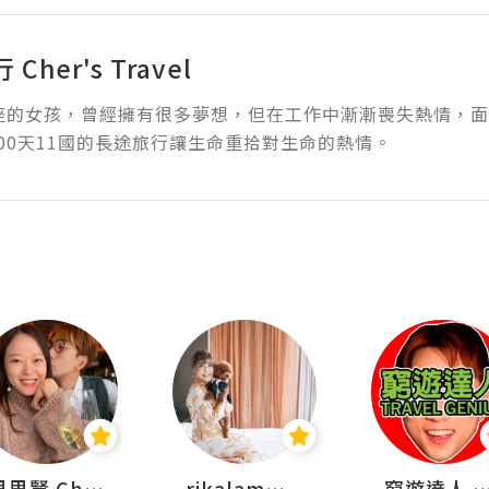
Cher's Travel
羯座的女孩，曾經擁有很多夢想，但在工作中漸漸喪失熱情，
00天11國的長途旅行讓生命重拾對生命的熱情。
思思賢 ChillMyBabe
rikalammm
窮遊達人 Mr.TravelGe