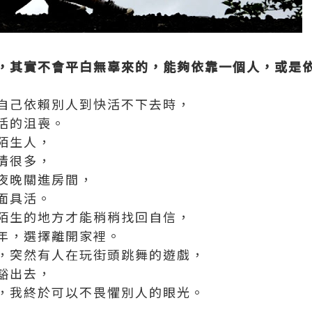
，其實不會平白無辜來的，
能夠依靠一個人，或是
自己依賴別人到快活不下去時，
活的沮喪。
陌生人，
情很多，
夜晚關進房間，
面具活。
陌生的地方才能稍稍找回自信，
年，選擇離開家裡。
，突然有人在玩街頭跳舞的遊戲，
豁出去，
，我終於可以不畏懼別人的眼光。