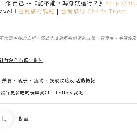
一個自己 --《能不能，轉身就遠行？》
http://bit
avel l
雪兒旅行雜記
|
雪兒旅行 Cher's Travel
並不代表本站的立場。因此本站對所有博客的立場、真實性、準確性
社群創作有價企劃》
】
丶
美食
丶
親子
丶
寵物
丶
扮靚攻略
及
活動情報
p啦！發掘更多吃喝玩樂資訊！
Follow 我哋
！
收藏