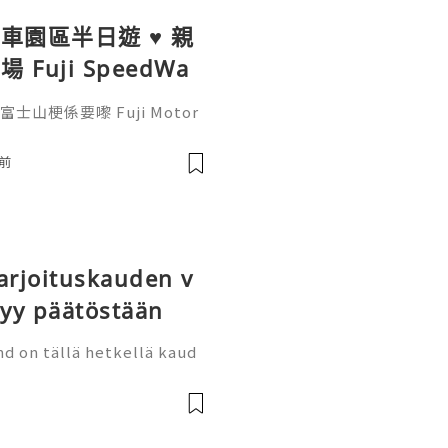
賽車園區半日遊 ♥ 親
uji SpeedWa
到觀景餐廳邊觀賞賽
士山梗係要嚟 Fuji Motor
距離觀看日本揚名國際的賽車場和珍
觀賞賽車在富士賽道上奔馳好
前
富士山腳下的富士賽車園區 F
uji Speedway 富士國際賽車場、
arjoituskauden v
yy päätöstään
d on tällä hetkellä kaud
telujen loppuvaiheessa, j
llo ovat jo myynnissä. Jo