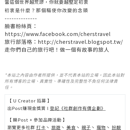
當這個世界越荒謬，你就要越堅定初衷
初衷是什麼？那個驅使你改變的念頭
--------------
臉書粉絲頁：
https://www.facebook.com/cherstravel
旅行部落格：
http://cherstravel.blogspot.tw/
走你們自己的旅行吧！做一個有故事的旅人
*本站之內容由作者所提供，並不代表本站的立場。因此本站對
所有博客的立場、真實性、準確性及完整性不負任何法律責
任。
【 U Creator 招募 】
出Post賺現金獎賞 l
登記《社群創作有價企劃》
【 睇Post + 參加品牌活動 】
瀏覽更多社群
打卡
丶
旅遊
丶
美食
丶
親子
丶
寵物
丶
扮靚