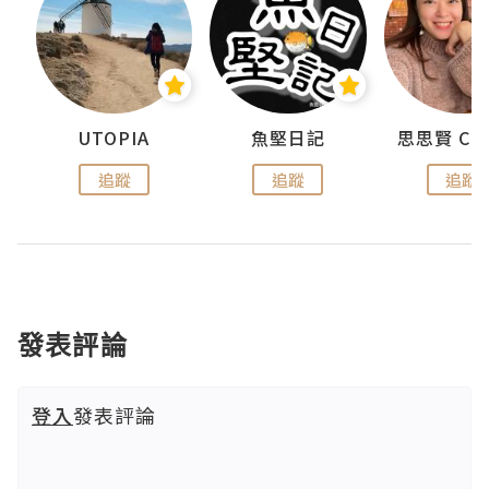
urnal
UTOPIA
魚堅日記
追蹤
追蹤
追蹤
發表評論
登入
發表評論