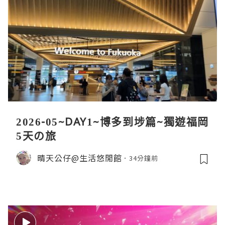
2026-05~DAY1~博多到埗篇~獨遊福岡
5天の旅
晴天公仔@生活悠閒館
34分鐘前