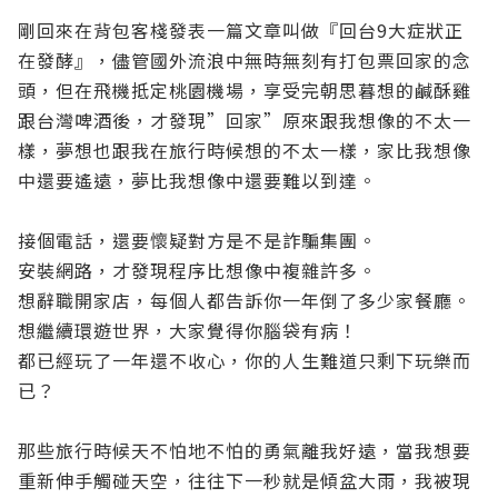
剛回來在背包客棧發表一篇文章叫做『
回台
9
大症狀正
在發酵
』，儘管國外流浪中無時無刻有打包票回家的念
頭，但在飛機抵定桃園機場，享受完朝思暮想的鹹酥雞
跟台灣啤酒後，才發現”回家”原來跟我想像的不太一
樣，夢想也跟我在旅行時候想的不太一樣，家比我想像
中還要遙遠，夢比我想像中還要難以到達。
接個電話，還要懷疑對方是不是詐騙集團。
安裝網路，才發現程序比想像中複雜許多。
想辭職開家店，每個人都告訴你一年倒了多少家餐廳。
想繼續環遊世界，大家覺得你腦袋有病！
都已經玩了一年還不收心，你的人生難道只剩下玩樂而
已？
那些旅行時候天不怕地不怕的勇氣離我好遠，當我想要
重新伸手觸碰天空，往往下一秒就是傾盆大雨，我被現