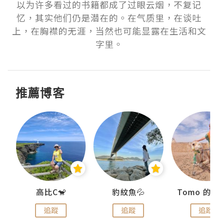
以为许多看过的书籍都成了过眼云烟，不复记
忆，其实他们仍是潜在的。在气质里，在谈吐
上，在胸襟的无涯，当然也可能显露在生活和文
字里。
推薦博客
)
高比C🐒
豹紋魚💦
追蹤
追蹤
追蹤