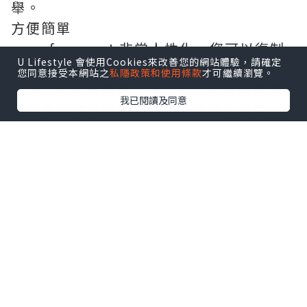
U Lifestyle 會使用Cookies來改善您的網站體驗，請確定
您同意接受本網站之
私隱政策和使用條款
才可繼續瀏覽。
save from net
是一款簡單快速的工具，
允許用戶以方便、安全的方式將任何
我已閱讀及同意
YouTube 視頻轉換為 MP3。該應用程序
具有現代時尚的界面和佈局合理的菜單，
這使得使用 save from net 變得輕而易
舉。
方便簡單
save from net 非常人性化。您可以復制
要轉換為 MP3 的 YouTube 視頻的 URL
並將其粘貼到應用程序中；又或者使用關
鍵詞索引您想要的視頻或者歌曲。完成