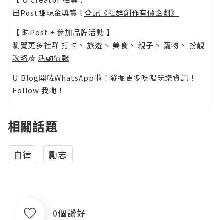
出Post賺現金獎賞 l
登記《社群創作有價企劃》
【 睇Post + 參加品牌活動 】
瀏覽更多社群
打卡
丶
旅遊
丶
美食
丶
親子
丶
寵物
丶
扮靚
攻略
及
活動情報
U Blog開咗WhatsApp啦！發掘更多吃喝玩樂資訊！
Follow 我哋
！
相關話題
自律
勵志
0個讚好