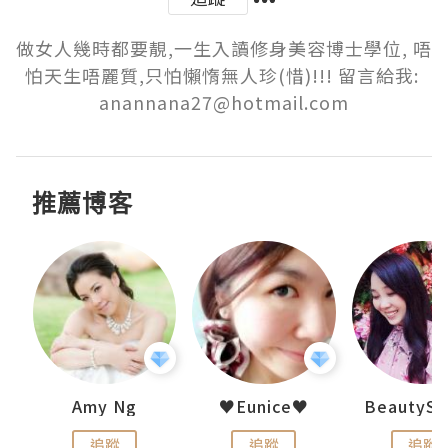
做女人幾時都要靚,一生入讀修身美容博士學位, 唔
怕天生唔麗質,只怕懶惰無人珍(惜)!!! 留言給我: 
anannana27@hotmail.com
推薦博客
h 夏沫
Amy Ng
♥Eunice♥
追蹤
追蹤
追蹤