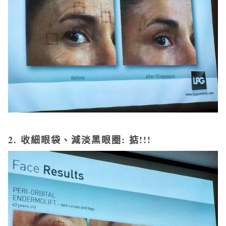
2. 收細
眼袋、減淡黑眼圈
: 掂!!!