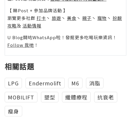
【 睇Post + 參加品牌活動 】
瀏覽更多社群
打卡
丶
旅遊
丶
美食
丶
親子
丶
寵物
丶
扮靚
攻略
及
活動情報
U Blog開咗WhatsApp啦！發掘更多吃喝玩樂資訊！
Follow 我哋
！
相關話題
LPG
Endermolift
M6
消脂
MOBILIFT
塑型
纖體療程
抗衰老
瘦身