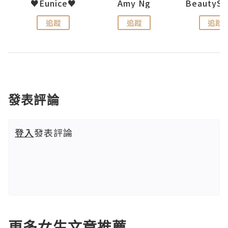
h 夏沫
♥Eunice♥
Amy Ng
追蹤
追蹤
追蹤
發表評論
登入
發表評論
更多女生文章推薦