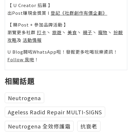
【 U Creator 招募 】
出Post賺現金獎賞 l
登記《社群創作有價企劃》
【 睇Post + 參加品牌活動 】
瀏覽更多社群
打卡
丶
旅遊
丶
美食
丶
親子
丶
寵物
丶
扮靚
攻略
及
活動情報
U Blog開咗WhatsApp啦！發掘更多吃喝玩樂資訊！
Follow 我哋
！
相關話題
Neutrogena
Ageless Radid Repair MULTI-SIGNS
Neutrogena 全效修護霜
抗衰老