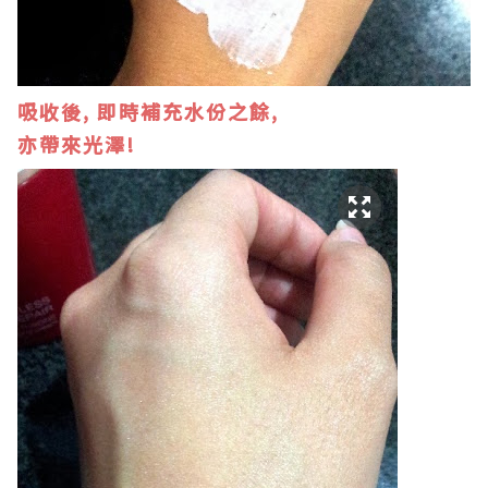
吸收後, 即時補充水份之餘,
亦帶來光澤!