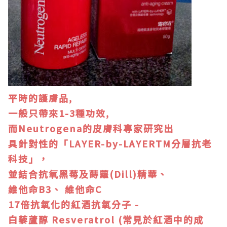
平時的護膚品,
一般只帶來1-3種功效,
而Neutrogena的皮膚科專家研究出
具針對性的「LAYER-by-LAYERTM分層抗老
科技」，
並結合抗氧黑莓及蒔蘿(Dill)精華、
維他命B3
、
維他命C
17倍抗氧化的紅酒抗氧分子 -
白藜蘆醇 Resveratrol (常見於紅酒中的成