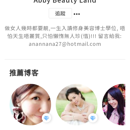
追蹤
做女人幾時都要靚,一生入讀修身美容博士學位, 唔
怕天生唔麗質,只怕懶惰無人珍(惜)!!! 留言給我: 
anannana27@hotmail.com
推薦博客