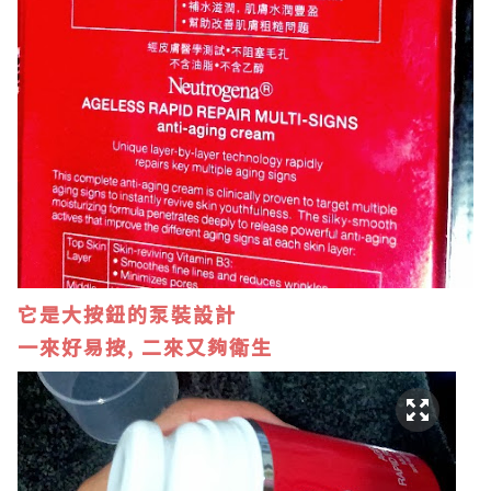
它是大按鈕的泵裝設計
一來好易按, 二來又夠衛生