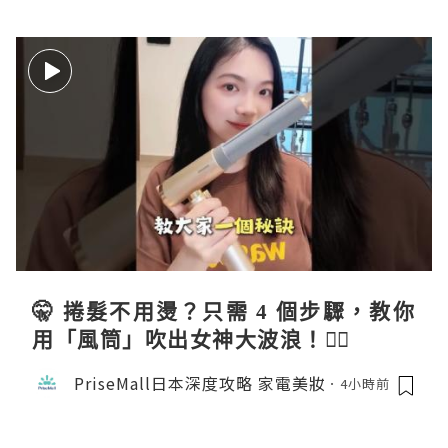
🤫 捲髮不用燙？只需 4 個步驟，教你
用「風筒」吹出女神大波浪！💇‍♀️
PriseMall日本深度攻略 家電美妝
4小時前