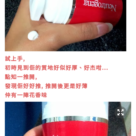
試上手,
初時見到佢的質地好似好厚、好杰咁...
點知一推開,
發現佢好好推, 推開後更是好薄
仲有一陣花香味